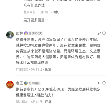
吃有什么办法
北京网友
5月19日
回复
展开更多回复
园林
24
这得多焦虑，没亮点写新闻了？离万亿还差几年呢，
就算按10%发展也需两年，现在就拿来充数。昆明优
势赛道从来就不是经济总量，而是环境生态、文旅康
养、生物医药与大健康等，把这些优秀题材做好、讲
好比什么都体现成绩
广东网友
5月18日
回复
老王
15
期待更多的万亿GDP城市涌现，为经济发展持续稳定
健康发展注入强劲动力！
湖北网友
5月18日
回复