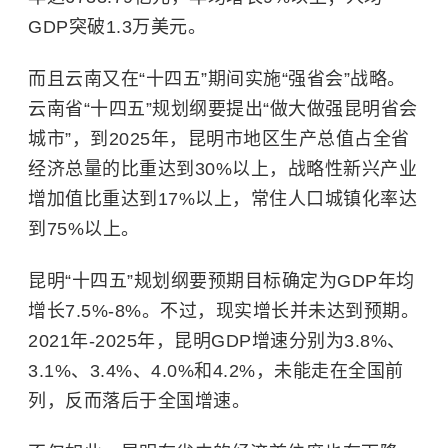
GDP突破1.3万美元。
而且云南又在“十四五”期间实施“强省会”战略。
云南省“十四五”规划纲要提出“做大做强昆明省会
城市”，到2025年，昆明市地区生产总值占全省
经济总量的比重达到30%以上，战略性新兴产业
增加值比重达到17%以上，常住人口城镇化率达
到75%以上。
昆明“十四五”规划纲要预期目标确定为GDP年均
增长7.5%-8%。不过，现实增长并未达到预期。
2021年-2025年，昆明GDP增速分别为3.8%、
3.1%、3.4%、4.0%和4.2%，未能走在全国前
列，反而落后于全国增速。