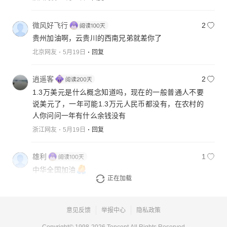
微风好飞行
2
贵州加油啊，云贵川的西南兄弟就差你了
北京网友
5月19日
回复
逍遥客
2
1.3万美元是什么概念知道吗，现在的一般普通人不要
说美元了，一年可能1.3万元人民币都没有，在农村的
人你问问一年有什么余钱没有
浙江网友
5月19日
回复
雄利
1
中华全国加油
正在加载
广东网友
5月19日
回复
意见反馈
举报中心
隐私政策