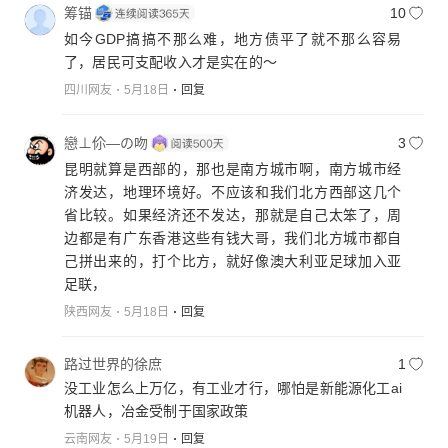
筹锚
10
如今GDP搞搞不那么难，地方债平了就不那么容易
了，居民可支配收入才是实在的～
四川网友
5月18日
回复
戀⊥伱—の吻
3
昆明就算是西部的，那也是南方城市啊，南方城市经
济发达，地理环境好。不应该和我们北方西部这几个
省比较。如果经济还不发达，那就是自己太笨了，周
边都是有广东香港这些有钱大哥，我们北方城市都自
己拼出来的，打个比方，就好像澳大利亚足球加入亚
足联，
陕西网友
5月18日
回复
路过世界的徐庶
1
没工业怎么上万亿，有工业才行，哪怕是新能源化工ai
机器人，冶金受制于国家政策
云南网友
5月19日
回复