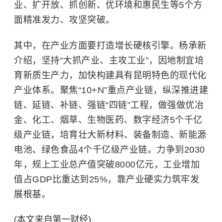
业、扩开放、抓创新、优环境和惠民生等5个方
面精准发力、攻坚突破。
其中，在产业方面要打造增长硬核引擎。杨承新
介绍，坚持“大抓产业、主攻工业”，因地制宜培
育
新质生产力
，加快构建具有昆明特色的现代化
产业体系。聚焦“10+N”重点产业链，纵深推进建
链、延链、补链、强链“四链”工程，做强做优冶
金、化工、烟草、生物医药、数字经济5个千亿
级产业链，培育壮大新材料、装备制造、新能源
电池、绿色食品4个千亿级产业链。力争到2030
年，规上工业总产值突破8000亿元，工业增加
值占GDP比重达到25%，靠产业硬实力筑牢发
展根基。
(本文来自第一财经)