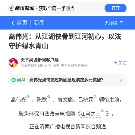
· 获取全网一手热点
打开
首页
新闻
无障碍
高伟光：从江湖侠骨到江河初心，以法
守护绿水青山
天下泉城新闻客户端
关注
2026年5月18日16:06
山东
天下泉城官方账号
问AI
·
高伟光如何通过新剧展现演技多元突破？
高伟光
、
陈数
、袁文康、
吕晓霖
领衔主演，
聚焦环保司法改革电视剧《
江河之上
》，
正在济南广播电视台新闻综合频道