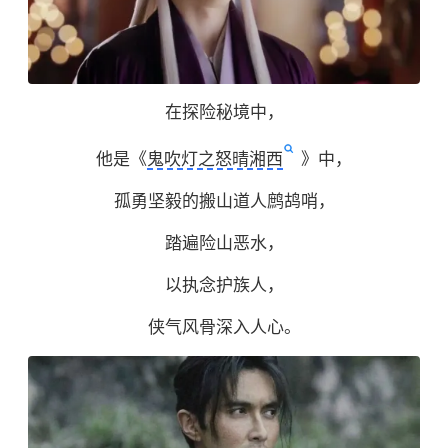
在探险秘境中，
他是《
鬼吹灯之怒晴湘西
》中，
孤勇坚毅的搬山道人
鹧鸪哨
，
踏遍险山恶水，
以执念护族人，
侠气风骨深入人心。