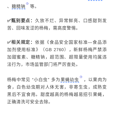
、
糖精钠
等。
✅甄别要点：
久放不烂、异常鲜亮、口感甜到发
苦、回味发涩的杨梅，需高度警惕。
✅相关规定：
依据《食品安全国家标准—食品添
加剂使用标准》（GB 2760），新鲜杨梅严禁添
加甜蜜素、糖精钠，超范围、超限量使用均属违
法行为，市场监管部门将严厉查处。
杨梅中常见 “小白虫” 多为
果蝇幼虫
，以果肉为
食，白色幼虫期对人体无害，非寄生虫，成熟变
黑后不宜食用。甜度越高的杨梅越易招引果蝇，
正确清洗可安全去除。