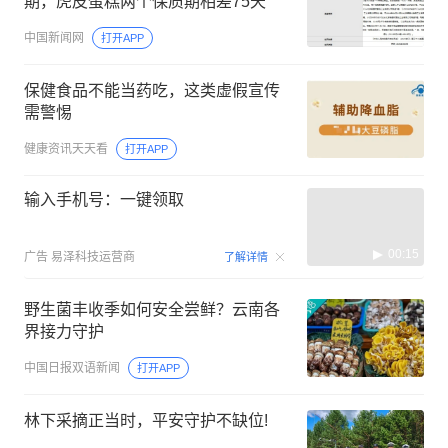
期，虎皮蛋糕两个保质期相差75天
中国新闻网
打开APP
保健食品不能当药吃，这类虚假宣传
需警惕
健康资讯天天看
打开APP
输入手机号：一键领取
00:15
广告
易泽科技运营商
了解详情
野生菌丰收季如何安全尝鲜？云南各
界接力守护
中国日报双语新闻
打开APP
林下采摘正当时，平安守护不缺位!