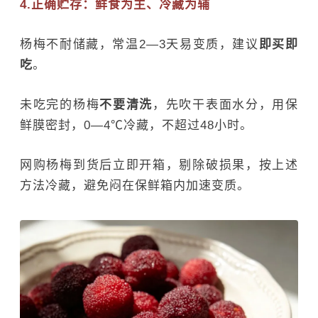
4.正确贮存：鲜食为主、冷藏为辅
杨梅不耐储藏，常温2—3天易变质，建议
即买即
吃
。
未吃完的杨梅
不要清洗
，先吹干表面水分，用保
鲜膜密封，0—4℃冷藏，不超过48小时。
网购杨梅到货后立即开箱，剔除破损果，按上述
方法冷藏，避免闷在保鲜箱内加速变质。