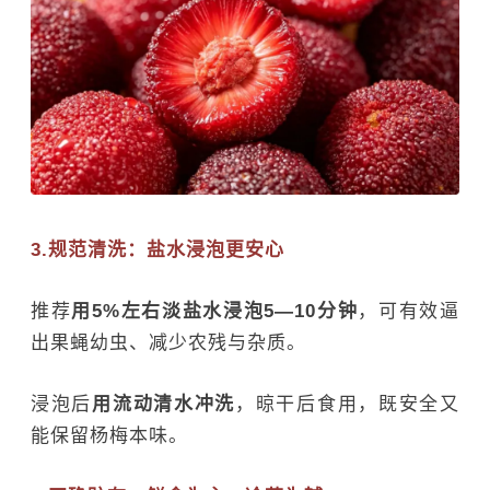
3.规范清洗：盐水浸泡更安心
推荐
用5%左右淡盐水浸泡5—10分钟
，可有效逼
出果蝇幼虫、减少农残与杂质。
浸泡后
用流动清水冲洗
，晾干后食用，既安全又
能保留杨梅本味。