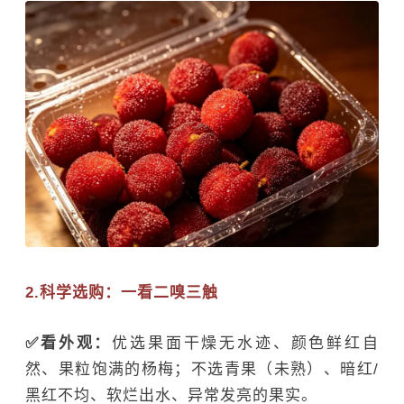
2.科学选购：一看二嗅三触
✅看外观：
优选果面干燥无水迹、颜色鲜红自
然、果粒饱满的杨梅；不选青果（未熟）、暗红/
黑红不均、软烂出水、异常发亮的果实。