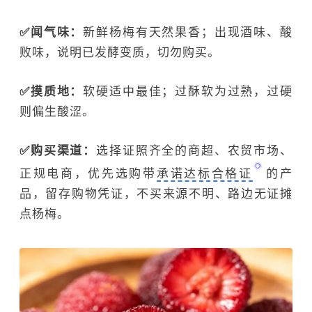
✅闻气味：
新鲜杨梅有天然果香；出现酒味、酸
败味，说明已发酵变质，切勿购买。
✅摸质地：
软硬适中最佳；过酥软为过熟，过硬
则偏生酸涩。
✅购买渠道：
选择证照齐全的商超、农贸市场、
正规电商，优先选购带
承诺达标合格证
的产
品，留存购物凭证，不买来源不明、路边无证摊
点杨梅。