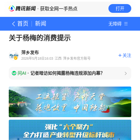
· 获取全网一手热点
打开
首页
新闻
无障碍
关于杨梅的消费提示
萍乡发布
关注
2026年5月18日16:03
江西
萍乡发布官方账号
问AI
·
记者暗访如何揭露杨梅违规添加内幕？