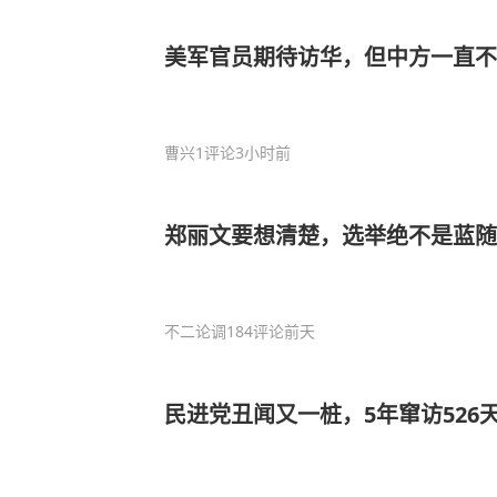
美军官员期待访华，但中方一直不
曹兴
1评论
3小时前
郑丽文要想清楚，选举绝不是蓝随
不二论调
184评论
前天
民进党丑闻又一桩，5年窜访526天