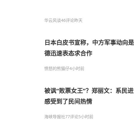
华云风谈
46评论
昨天
日本白皮书宣称，中方军事动向是
德迅速表态求合作
愤怒的熊猫仔
4小时前
被讽“败票女王”？郑丽文：系民
感受到了民间热情
海峡导报社
77评论
5小时前