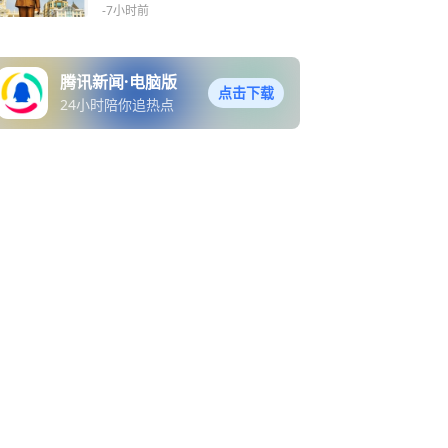
的决心
-7小时前
腾讯新闻·电脑版
点击下载
24小时陪你追热点