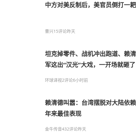
中方对美反制后，美官员倒打一耙
曹兴
15评论
昨天
坦克掉零件、战机冲出跑道、赖清
军这出“汉光”大戏，一开场就砸了
环球译视
2评论
6小时前
赖清德叫嚣：台湾摆脱对大陆依赖
年来最佳表现
金牛传音
432评论
昨天