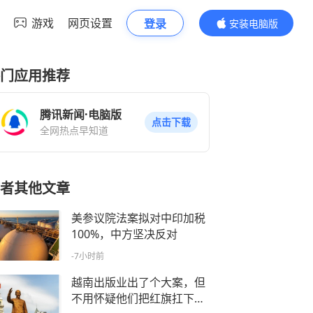
游戏
网页设置
登录
安装电脑版
内容更精彩
门应用推荐
腾讯新闻·电脑版
点击下载
全网热点早知道
者其他文章
美参议院法案拟对中印加税
100%，中方坚决反对
-7小时前
越南出版业出了个大案，但
不用怀疑他们把红旗扛下去