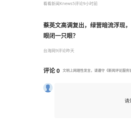
看看新闻Knews
5评论
9小时前
蔡英文高调复出，绿营暗流浮现，
眼闭一只眼？
台海网
9评论
昨天
评论
0
文明上网理性发言，请遵守
《新闻评论服务
请