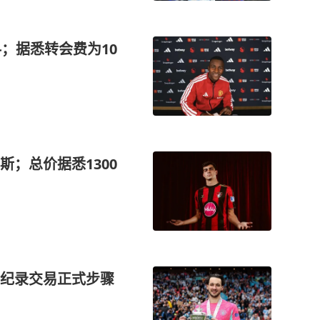
；据悉转会费为10
；总价据悉1300
纪录交易正式步骤