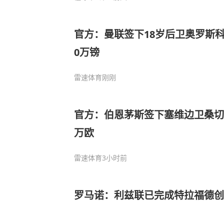
官方：曼联签下18岁后卫奥罗斯科
0万镑
雷速体育
刚刚
官方：伯恩茅斯签下塞维边卫桑切斯
万欧
雷速体育
3小时前
罗马诺：利兹联已完成特拉福德创