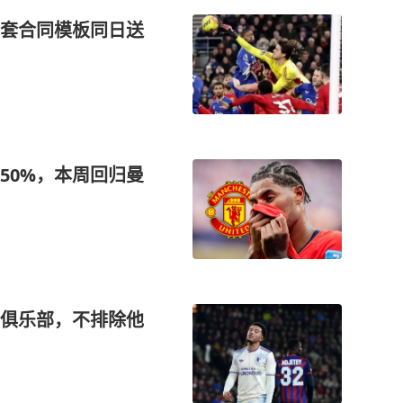
套合同模板同日送
50%，本周回归曼
俱乐部，不排除他