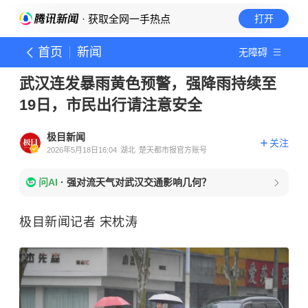
· 获取全网一手热点
打开
首页
新闻
无障碍
武汉连发暴雨黄色预警，强降雨持续至
19日，市民出行请注意安全
极目新闻
关注
2026年5月18日16:04
湖北
楚天都市报官方账号
问AI
·
强对流天气对武汉交通影响几何？
极目新闻记者 宋枕涛