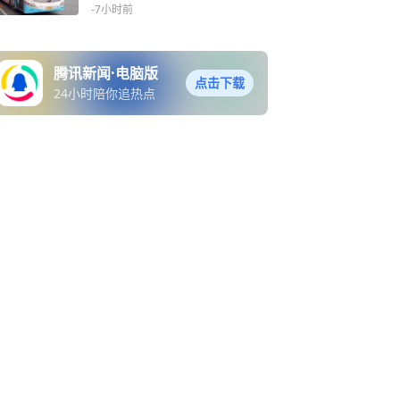
性、提醒性的处罚和奖励
-7小时前
腾讯新闻·电脑版
点击下载
24小时陪你追热点