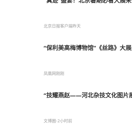
“真迹”盛宴！北京暑期必看大展
北京日报客户端
昨天
“保利美高梅博物馆”《丝路》大
凤凰网
刚刚
“技耀燕赵——河北杂技文化图片
文博圈
-2小时前