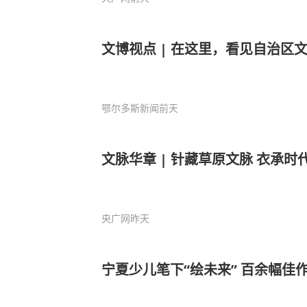
文博视点 | 在这里，看见自治区
鄂尔多斯新闻
前天
文脉华章 | 针藏草原文脉 衣承时
央广网
昨天
宁夏少儿笔下“绘未来” 百余幅佳