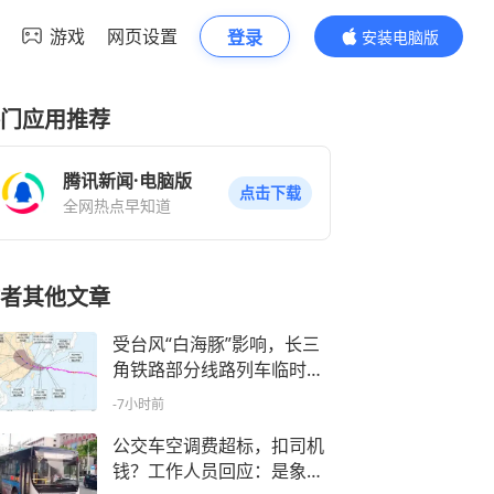
游戏
网页设置
登录
安装电脑版
内容更精彩
门应用推荐
腾讯新闻·电脑版
点击下载
全网热点早知道
者其他文章
受台风“白海豚”影响，长三
角铁路部分线路列车临时停
运
-7小时前
公交车空调费超标，扣司机
钱？工作人员回应：是象征