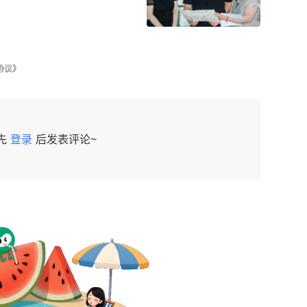
协议》
先
登录
后发表评论~