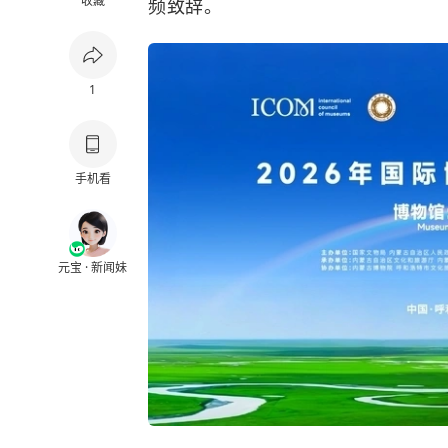
收藏
频致辞。
1
手机看
元宝 · 新闻妹