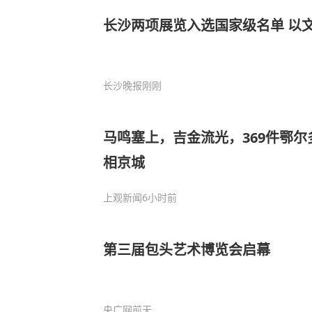
长沙两项展览入选国家级名单 以
长沙晚报
刚刚
马鸣塞上，吉金流光，369件鄂
相京城
上观新闻
6小时前
第三届包头艺术博览会启幕
央广网
前天