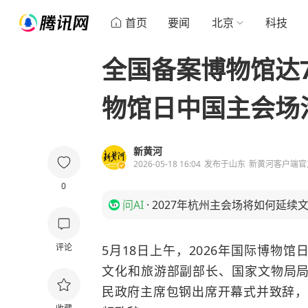
首页
要闻
北京
科技
全国备案博物馆达7
物馆日中国主会场
新黄河
2026-05-18 16:04
发布于
山东
新黄河客户端官
0
问AI
·
2027年杭州主会场将如何延续
评论
5月18日上午，2026年国际博物
文化和旅游部副部长、国家文物局
民政府主席包钢出席开幕式并致辞，