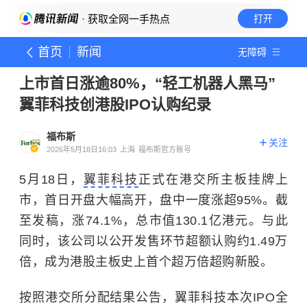
· 获取全网一手热点
打开
首页
新闻
无障碍
上市首日涨逾80%，“轻工机器人黑马”
翼菲科技创港股IPO认购纪录
福布斯
关注
2026年5月18日16:03
上海
福布斯官方账号
5月18日，
翼菲科技
正式在港交所主板挂牌上
市，首日开盘大幅高开，盘中一度涨超95%。截
至发稿，涨74.1%，总市值130.1亿港元。与此
同时，该公司以公开发售环节超额认购约1.49万
倍，成为港股主板史上首个超万倍超购新股。
按照港交所分配结果公告，翼菲科技本次IPO全