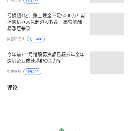
广州日报
打开APP
亏损超4亿、账上现金不足5000万！斯
坦德机器人急赴港股救命，高管薪酬
暴涨惹争议
数智研究社
打开APP
今年前7个月港股募资额已超去年全年
深圳企业成赴港IPO主力军
电鳗快报
打开APP
评论