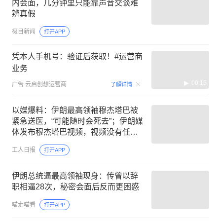
内会面，几分钟里只能靠声音交谈难
辨真假
极目新闻
打开APP
凭本人手机号：验证后获取！#运营商
业务
00:15
广告
云启创想运营商
了解详情
以媒爆料：伊朗最高领袖穆杰塔巴被
紧急送医，“可能随时会死去”；伊朗媒
体发布穆杰塔巴视频，视频没有任何
说明，也没有具体时间和内容
工人日报
打开APP
伊朗总统逼最高领袖现身：传曾以辞
职相逼28次，秘密会面后反而更困惑
喵走喵看
打开APP