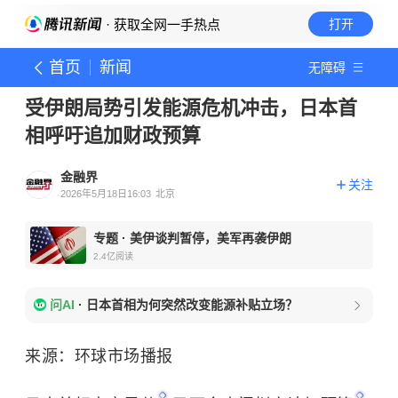
· 获取全网一手热点
打开
首页
新闻
无障碍
受伊朗局势引发能源危机冲击，日本首
相呼吁追加财政预算
金融界
关注
2026年5月18日16:03
北京
专题
·
美伊谈判暂停，美军再袭伊朗
2.4亿
阅读
问AI
·
日本首相为何突然改变能源补贴立场？
来源：环球市场播报