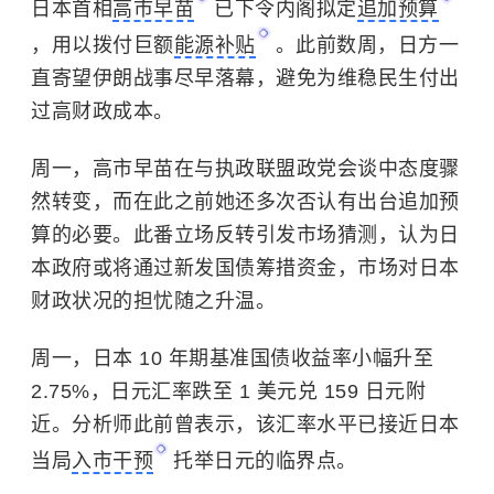
日本首相
高市早苗
已下令内阁拟定
追加预算
，用以拨付巨额
能源补贴
。此前数周，日方一
直寄望伊朗战事尽早落幕，避免为维稳民生付出
过高财政成本。
周一，高市早苗在与执政联盟政党会谈中态度骤
然转变，而在此之前她还多次否认有出台追加预
算的必要。此番立场反转引发市场猜测，认为日
本政府或将通过新发国债筹措资金，市场对日本
财政状况的担忧随之升温。
周一，日本 10 年期基准国债收益率小幅升至
2.75%，日元汇率跌至 1 美元兑 159 日元附
近。分析师此前曾表示，该汇率水平已接近日本
当局
入市干预
托举日元的临界点。