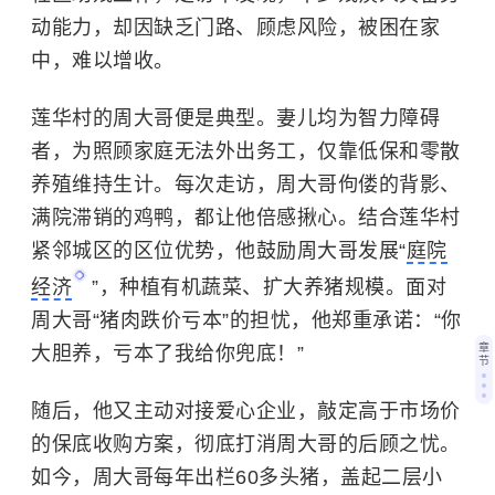
动能力，却因缺乏门路、顾虑风险，被困在家
中，难以增收。
莲华村的周大哥便是典型。妻儿均为智力障碍
者，为照顾家庭无法外出务工，仅靠低保和零散
养殖维持生计。每次走访，周大哥佝偻的背影、
满院滞销的鸡鸭，都让他倍感揪心。结合莲华村
紧邻城区的区位优势，他鼓励周大哥发展“
庭院
经济
”，种植有机蔬菜、扩大养猪规模。面对
周大哥“猪肉跌价亏本”的担忧，他郑重承诺：“你
章
大胆养，亏本了我给你兜底！”
节
随后，他又主动对接爱心企业，敲定高于市场价
的保底收购方案，彻底打消周大哥的后顾之忧。
如今，周大哥每年出栏60多头猪，盖起二层小