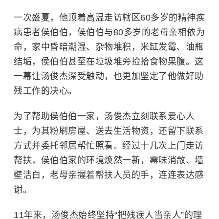
一次盛夏，他顶着高温走访辖区60多岁的精神疾
病患者侯伯伯，侯伯伯与80多岁的老母亲相依为
命，家中昏暗潮湿、杂物堆积，米缸发霉、油瓶
结垢，侯伯伯甚至在垃圾堆旁捡拾食物果腹。这
一幕让汤俊杰深受触动，也更加坚定了他做好助
残工作的决心。
为了帮助侯伯伯一家，汤俊杰立刻联系爱心人
士，为其粉刷房屋、送去生活物资，还留下联系
方式并委托邻居帮忙照看。经过十几次上门走访
帮扶，侯伯伯家的环境焕然一新，霉味消散、墙
壁洁白，老母亲握着帮扶人员的手，连连表达感
谢。
11年来，汤俊杰始终坚持“把残疾人当亲人”的理