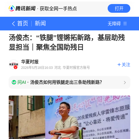
· 获取全网一手热点
打开
首页
新闻
无障碍
汤俊杰：“铁腿”铿锵拓新路，基层助残
显担当｜聚焦全国助残日
华夏时报
关注
2026年5月18日16:03
河北
华夏时报官方账号
问AI
·
汤俊杰如何用铁腿走出三条助残新路？