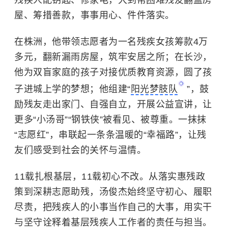
残疾人配钥匙、修家电，大到帮困难残友翻盖房
屋、筹措善款，事事用心、件件落实。
在株洲，他带领志愿者为一名残疾女孩筹款4万
多元，翻新漏雨房屋，筑牢安居之所；在长沙，
他为双盲家庭的孩子对接优质教育资源，圆了孩
子进城上学的梦想；他组建“
阳光梦肢队
”，鼓
励残友走出家门、自强自立，开展公益宣讲，让
更多“小汤哥”“钢铁侠”被看见、被尊重。一抹抹
“志愿红”，串联起一条条温暖的“幸福路”，让残
友们感受到社会的关怀与温情。
11载扎根基层，11载初心不改。从落实惠残政
策到深耕志愿助残，汤俊杰始终坚守初心、履职
尽责，把残疾人的小事当作自己的大事，用实干
与坚守诠释着基层残疾人工作者的责任与担当。