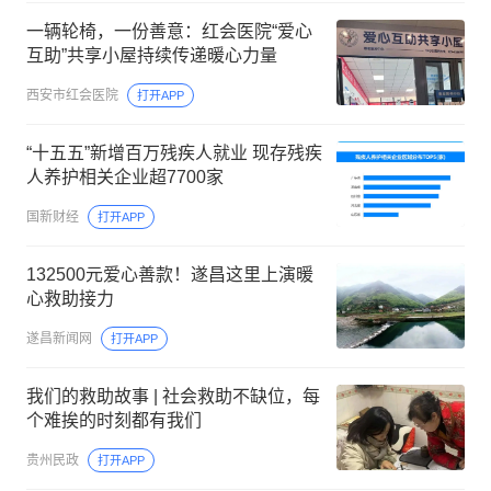
一辆轮椅，一份善意：红会医院“爱心
互助”共享小屋持续传递暖心力量
西安市红会医院
打开APP
“十五五”新增百万残疾人就业 现存残疾
人养护相关企业超7700家
国新财经
打开APP
132500元爱心善款！遂昌这里上演暖
心救助接力
遂昌新闻网
打开APP
我们的救助故事 | 社会救助不缺位，每
个难挨的时刻都有我们
贵州民政
打开APP