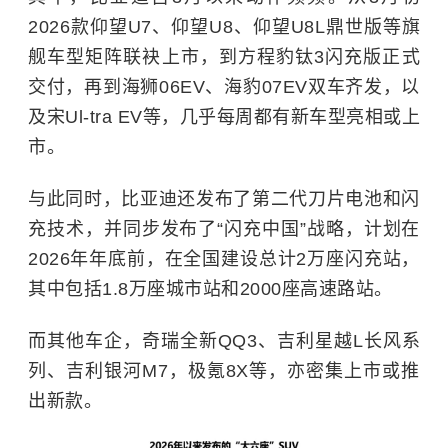
2026款仰望U7、仰望U8、仰望U8L鼎世版等旗
舰车型矩阵联袂上市，到方程豹钛3闪充版正式
交付，再到海狮06EV、海豹07EV双车齐发，以
及宋Ul‐tra EV等，几乎每周都有新车型亮相或上
市。
与此同时，比亚迪还发布了第二代刀片电池和闪
充技术，并同步发布了“闪充中国”战略，计划在
2026年年底前，在全国建设总计2万座闪充站，
其中包括1.8万座城市站和2000座高速路站。
而其他车企，奇瑞全新QQ3、吉利星越L长风系
列、吉利银河M7，极氪8X等，亦密集上市或推
出新款。