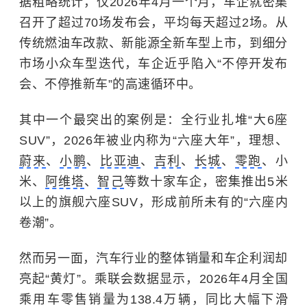
据粗略统计，仅2026年4月一个月，车企就密集
召开了超过70场发布会，平均每天超过2场。从
传统燃油车改款、新能源全新车型上市，到细分
市场小众车型迭代，车企近乎陷入“不停开发布
会、不停推新车”的高速循环中。
其中一个最突出的案例是：全行业扎堆“大6座
SUV”，2026年被业内称为“六座大年”，理想、
蔚来
、
小鹏
、
比亚迪
、
吉利
、
长城
、
零跑
、小
米、
阿维塔
、
智己
等数十家车企，密集推出5米
以上的旗舰六座SUV，形成前所未有的“六座内
卷潮”。
然而另一面，汽车行业的整体销量和车企利润却
亮起“黄灯”。乘联会数据显示，2026年4月全国
乘用车零售销量为138.4万辆，同比大幅下滑