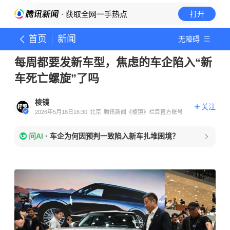
· 获取全网一手热点
打开
首页
新闻
无障碍
每周都要发新车型，焦虑的车企陷入“新
车死亡螺旋”了吗
棱镜
关注
2026年5月18日16:30
北京
腾讯新闻《棱镜》栏目官方账号
问AI
·
车企为何因预判一致陷入新车扎堆困境？