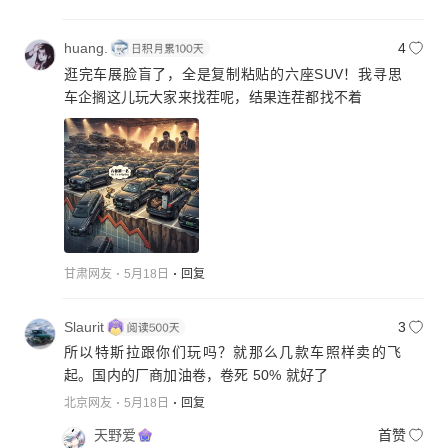
绪了，市场供需也失衡。而且为了出新，研发周期缩
短，很多都是“换汤不换药”的伪创新，质量也让人担
huang.
4
忧。车企真得听劝，回归产品和商业本质，把精力放
逛完车展脸盲了，全是复制粘贴的六座SUV！我寻思
在核心技术和产品质量上，别再陷入这无休止的新车
车企搁这儿玩大家来找茬呢，结果连茬都找不着
竞赛里，不然最后可能都落得个亏损的下场。
甘肃网友
5月18日
回复
Slaurit
3
所以特斯拉跟你们玩吗？就那么几款车照样卖的飞
起。国内的厂商加油卷，卷死 50% 就好了
北京网友
5月18日
回复
天野爱
首赞