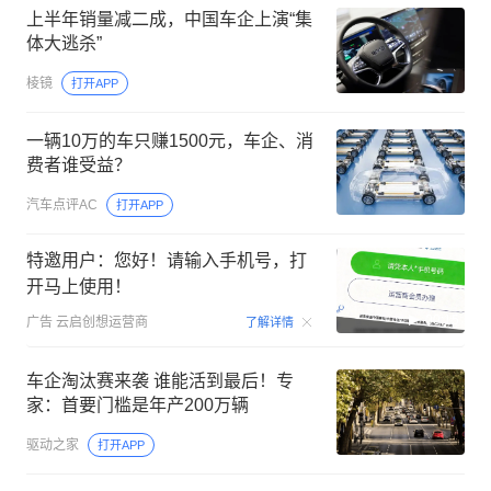
上半年销量减二成，中国车企上演“集
体大逃杀”
棱镜
打开APP
一辆10万的车只赚1500元，车企、消
费者谁受益？
汽车点评AC
打开APP
特邀用户：您好！请输入手机号，打
开马上使用！
00:15
广告
云启创想运营商
了解详情
车企淘汰赛来袭 谁能活到最后！专
家：首要门槛是年产200万辆
驱动之家
打开APP