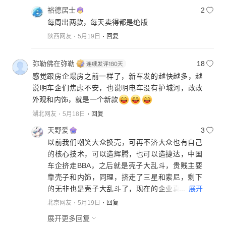
裕德居士
2
每周出两款，每天卖得都是绝版
陕西网友
5月19日
回复
弥勒佛在弥勒
18
感觉跟房企塌房之前一样了，新车发的越快越多，越
说明车企们焦虑不安，也说明电车没有护城河，改改
外观和内饰，就是一个新款
湖北网友
5月18日
回复
天野爱
3
以前我们嘲笑大众换壳，可再不济大众也有自己
的核心技术，可以造辉腾，也可以造捷达，中国
车企挤走BBA，之后就是壳子大乱斗，贵贱主要
靠壳子和内饰，同理，挤走了三星和索尼，剩下
...
展开
的无非也是壳子大乱斗了，现在的企业真的就是
盲目的营销，引流，不肯踏踏实实沉淀下来提升
北京网友
5月19日
回复
一下核心技术，当然，提升技术不是一两天的事
展开更多回复
儿，两天不营销就会被资本淡忘，死亡螺旋的恶