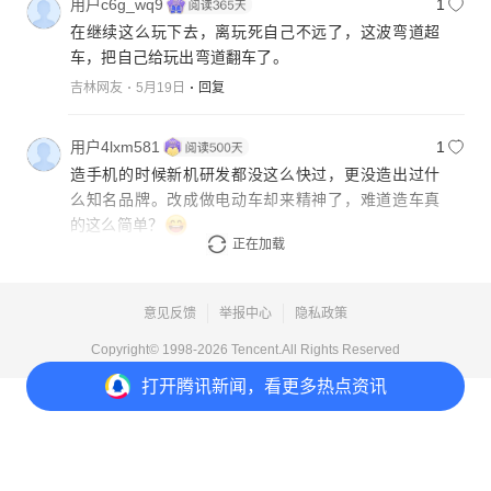
用户c6g_wq9
1
在继续这么玩下去，离玩死自己不远了，这波弯道超
车，把自己给玩出弯道翻车了。
吉林网友
5月19日
回复
用户4lxm581
1
造手机的时候新机研发都没这么快过，更没造出过什
么知名品牌。改成做电动车却来精神了，难道造车真
的这么简单？
正在加载
吉林网友
5月19日
回复
意见反馈
举报中心
隐私政策
Copyright© 1998-
2026
Tencent.All Rights Reserved
打开
腾讯新闻，看更多热点资讯