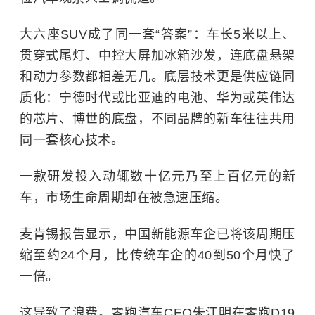
大六座SUV成了同一套“答案”：车长5米以上、
贯穿式尾灯、中控大屏加冰箱沙发，连底盘悬架
和动力参数都相差无几。底层技术更是供应链同
质化：宁德时代或比亚迪的电池、华为或英伟达
的芯片、博世的底盘，不同品牌的新车往往共用
同一套核心技术。
一款研发投入动辄数十亿元乃至上百亿元的新
车，市场生命周期却在被急速压缩。
麦肯锡报告显示，中国新能源车企已将该周期压
缩至约24个月，比传统车企的40到50个月快了
一倍。
这导致了浪费。零跑汽车CEO朱江明在零跑D19