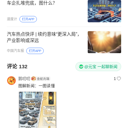
车企扎堆兜底，图什么？
速度计
打开APP
汽车热点快评 | 续约意味“更深入局”，
产业影响或深远
中国汽车报
打开APP
评论
132
@元宝 一起聊新闻
鹅叨叨
1
图解新闻：一图读懂