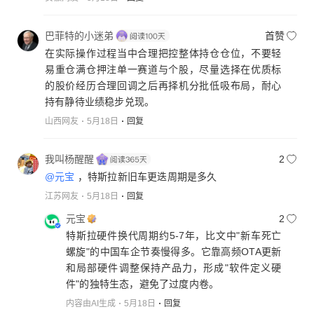
巴菲特的小迷弟
首赞
在实际操作过程当中合理把控整体持仓仓位，不要轻
易重仓满仓押注单一赛道与个股，尽量选择在优质标
的股价经历合理回调之后再择机分批低吸布局，耐心
持有静待业绩稳步兑现。
山西网友
5月18日
回复
我叫杨醒醒
2
@元宝
，特斯拉新旧车更迭周期是多久
江苏网友
5月18日
回复
元宝
2
特斯拉硬件换代周期约5-7年，比文中"新车死亡
螺旋"的中国车企节奏慢得多。它靠高频OTA更新
和局部硬件调整保持产品力，形成"软件定义硬
件"的独特生态，避免了过度内卷。
内容由AI生成
5月18日
回复