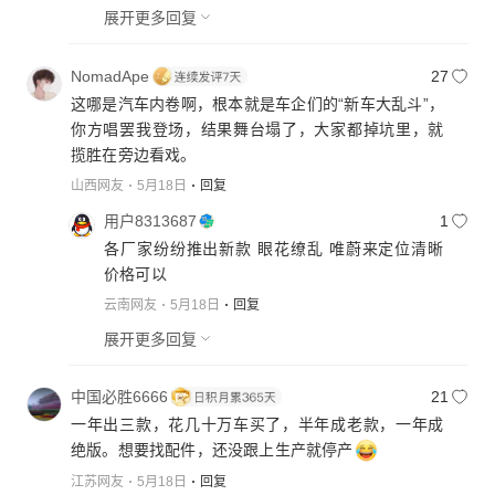
展开更多回复
NomadApe
27
这哪是汽车内卷啊，根本就是车企们的“新车大乱斗”，
你方唱罢我登场，结果舞台塌了，大家都掉坑里，就
揽胜在旁边看戏。
山西网友
5月18日
回复
用户8313687
1
各厂家纷纷推出新款 眼花缭乱 唯蔚来定位清晰
价格可以
云南网友
5月18日
回复
展开更多回复
中国必胜6666
21
一年出三款，花几十万车买了，半年成老款，一年成
绝版。想要找配件，还没跟上生产就停产
江苏网友
5月18日
回复