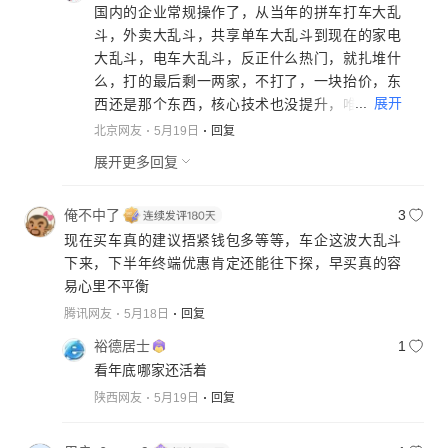
国内的企业常规操作了，从当年的拼车打车大乱
斗，外卖大乱斗，共享单车大乱斗到现在的家电
大乱斗，电车大乱斗，反正什么热门，就扎堆什
么，打的最后剩一两家，不打了，一块抬价，东
...
展开
西还是那个东西，核心技术也没提升，唯一提升
的就是价钱。我买东西不挑牌子，我只买我能力
北京网友
5月19日
回复
范围内技术好的东西，不买网红产品，天天做营
展开更多回复
销的，东西肯定好不到哪去，钱都用来营销了，
不提升技术，能好到哪去？
俺不中了
3
现在买车真的建议捂紧钱包多等等，车企这波大乱斗
下来，下半年终端优惠肯定还能往下探，早买真的容
易心里不平衡
腾讯网友
5月18日
回复
裕德居士
1
看年底哪家还活着
陕西网友
5月19日
回复