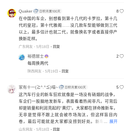
性循环，就这样吧，我是一个朴素的爱国者，如
Quaker
8
果国货好我坚决不会买进口货，但很多时候就是
在中国的车企，别想看到第十几代的卡罗拉，第十几
无奈和悲哀，哀其不幸，怒其不争，某知名粮食
代的皇冠，第十代雅阁……没几款车型能够做到三代
总腆个老脸去找某十强美企合照，用脚趾头都能
以上，最多估计也就二代，就像换名字或者直接停产
想出来他要干嘛，又一波营销，当然，无所谓
换新花样。
了，自己活好自己的就行了，操那么多心干嘛。
广东网友
5月18日
回复
裕德居士
2
每周换两代
陕西网友
5月19日
回复
家有十一(≧^.^≦)喵~
5
这汽车行业的新车狂欢就像是一场没有硝烟的战争，
车企们一股脑地发新车，表面看着热闹非凡，可背后
却是销量和利润亮起的“黄灯”。大家都在拼命推新车，
无非是觉得不跟上就会被市场淘汰，但这样盲目内
...
展开
卷，最后可能就是大家都没捞到好处。新车又多又
像，技术同质化严重，消费者都看花眼、产生观望情
山东网友
5月18日
回复