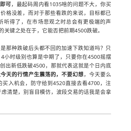
果即可
，最起码周内看1035啥的问题不大，你买
这俩价格没差，而对于那些看跌的来说，目标都已
就听听得了，在市场悲观之时总会有更极端的声
关键之处在于，它能否把前期4500跌破。
那种跌破后头都不回的加速下跌知道吗？只
4小时级别也算是中期了，只要你在4500摇摆
创出新低跌破4500，那就代表这就是个日内底
让今天的行情产生震荡的，不要幻想
，今天要么
买入机会，防守给到4520直接去看4700，注
先考虑清楚，别盲目模仿，波段交易的话我是会拿