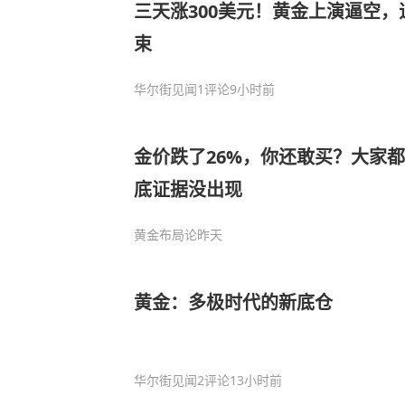
三天涨300美元！黄金上演逼空
束
华尔街见闻
1评论
9小时前
金价跌了26%，你还敢买？大家
底证据没出现
黄金布局论
昨天
黄金：多极时代的新底仓
华尔街见闻
2评论
13小时前