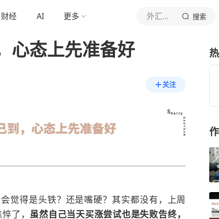
财经
AI
更多
外汇界雪莉
搜索
，心态上先准备好
热
关注
作
觉得是头铁？还是嘴硬？其实都没有，上周
憔悴了，
虽然自己当天买涨尝试也是失败告终，