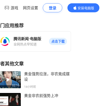
游戏
网页设置
登录
安装电脑版
内容更精彩
门应用推荐
腾讯新闻·电脑版
点击下载
全网热点早知道
者其他文章
黄金强势拉涨，非农竟成摆
设
02:16
14小时前
黄金非农前强势上冲