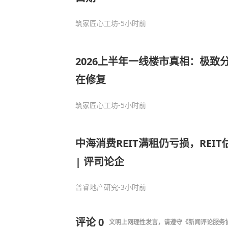
筑家匠心工坊
-5小时前
2026上半年一线楼市真相：极致
在修复
筑家匠心工坊
-5小时前
中海消费REIT满租仍亏损，REI
| 评司论企
普睿地产研究
-3小时前
评论
0
文明上网理性发言，请遵守
《新闻评论服务