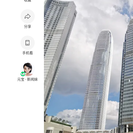
收藏
分享
手机看
元宝 · 新闻妹