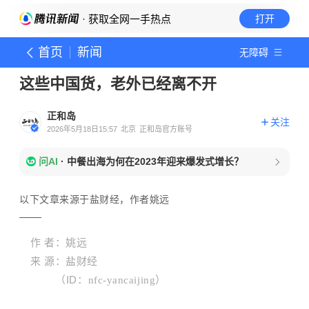
· 获取全网一手热点
打开
首页
新闻
无障碍
这些中国货，老外已经离不开
正和岛
关注
2026年5月18日15:57
北京
正和岛官方账号
问AI
·
中餐出海为何在2023年迎来爆发式增长？
以下文章来源于盐财经，作者姚远
作 者：姚远
来 源：盐财经
（ID
：
nfc-yancaijing
）