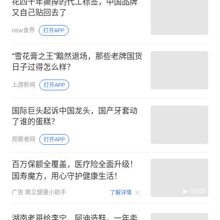
花四十年撕掉的代工标签，中国品牌
又自己贴回去了
new食界
打开APP
“雪花膏之王”黯然退场，那些老牌国货
日子过得怎么样？
上游新闻
打开APP
国际巨头起诉中国龙头，国产牙套动
了谁的蛋糕？
观察者网
打开APP
百万保额全覆盖，医疗险全面升级！
国寿魔方，用心守护健康生活！
00:06
广告
鼎立健康小助手
了解详情
湖南老哥给李宁、阿迪造鞋，一年卖