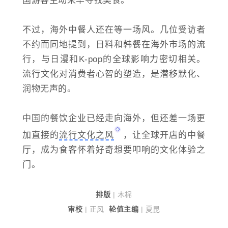
国游客主动来华寻找美食。
不过，海外中餐人还在等一场风。几位受访者
不约而同地提到，日料和韩餐在海外市场的流
行，与日漫和K-pop的全球影响力密切相关。
流行文化对消费者心智的塑造，是潜移默化、
润物无声的。
中国的餐饮企业已经走向海外，但还差一场更
加直接的
流行文化之风
，让全球开店的中餐
厅，成为食客怀着好奇想要叩响的文化体验之
门。
排版
| 木棉
审校
| 正风
轮值
主编
| 夏昆