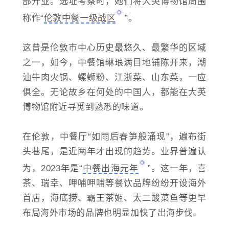
部开业。选址考察时，她们将大英博物馆周围
称作“
伦敦中餐一级战区
”。
这曾是伦敦市中心历史最悠久、最繁华的区域
之一，如今，中餐馆琳琅满目地铺陈开来，潮
汕牛肉火锅、螺蛳粉、江浙菜、山东菜，一应
俱全。无论故乡在何处的中国人，都能在大英
博物馆附近寻觅到熟悉的味道。
在伦敦，中餐厅“如雨后春笋般涌现”，遍布街
头巷尾，是近两年才出现的趋势。业界普遍认
为，2023年是“
中餐出海元年
”。这一年，喜
茶、瑞幸、呷哺呷哺等餐饮品牌纷纷开设海外
首店，海底捞、霸王茶姬、太二酸菜鱼等更早
布局海外市场的品牌也明显加快了出海步伐。