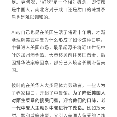
足。更何况，“好吃”是一个相对概念，即使都
是中国人，南北方对于咸口还是甜口的味觉矛
盾也是难以调和的。
Amy自己也是在美国生活了将近十年后，才渐
渐理解美式中餐为什么形成了如今这种口味。
中餐进入美国市场，最早起源于将近19世纪中
叶的加州淘金热。大量移民前往美国淘金，后
因排华法案等因素，部分已入境者长期滞留美
国。
彼时的在美华人大多是体力劳动者，一些人为
了养家糊口，开起了中餐馆。
为了降低美国人
对陌生菜系的接受门槛，迎合他们的口味，老
一代中餐人主动对中餐进行了改良。
比如放大
甜、酸和咸等味型，又引入美国人偏爱的油炸