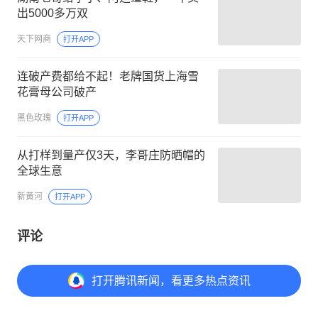
出5000多万双
天下网商
打开APP
连破产费都给不起！老牌国货上海雪
花膏母公司破产
黑色玫瑰
打开APP
从打样到量产仅3天，李哥庄防晒帽的
全球生意
新黄河
打开APP
评论
打开
腾讯新闻，看更多热点资讯