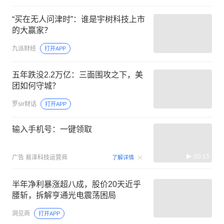
“买在无人问津时”：谁是宇树科技上市
的大赢家？
九派财经
打开APP
五年跌没2.2万亿：三面围攻之下，美
团如何守城？
罗sir财话
打开APP
输入手机号：一键领取
00:15
广告
易泽科技运营商
了解详情
半年净利暴涨超八成，股价20天近乎
腰斩，拆解亨通光电震荡困局
洞见商
打开APP