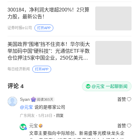
300184，净利润大增超200%！2只算
力股，最新公告！
证券时报e公司
打开APP
美国政界“围堵”挡不住资本！华尔街大
举加码中国“硬科技”：光通信ETF半数
仓位押注5家中国企业，250亿美元明
星ETF重仓长鑫科技
每日经济新闻
打开APP
评论
4
@元宝 一起聊新闻
Syan
首赞
@元宝
说的是哪家公司
广东网友
5月18日
回复
元宝
首赞
文章主要指向中际旭创、新易盛等光模块龙头企