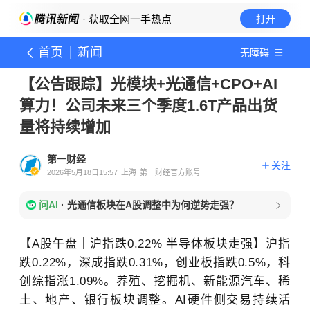
· 获取全网一手热点
打开
首页
新闻
无障碍
【公告跟踪】光模块+光通信+CPO+AI
算力！公司未来三个季度1.6T产品出货
量将持续增加
第一财经
关注
2026年5月18日15:57
上海
第一财经官方账号
问AI
·
光通信板块在A股调整中为何逆势走强？
【
A股午盘｜沪指跌0.22% 半导体板块走强】沪指
跌0.22%，深成指跌0.31%，创业板指跌0.5%，科
创综指涨1.09%。养殖、挖掘机、新能源汽车、稀
土、地产、银行板块调整。AI硬件侧交易持续活