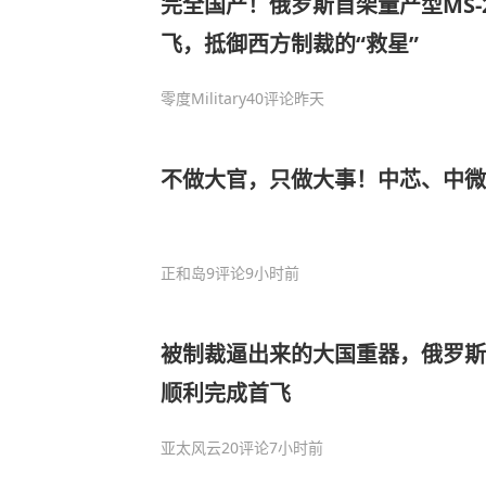
完全国产！俄罗斯首架量产型MS-2
飞，抵御西方制裁的“救星”
零度Military
40评论
昨天
不做大官，只做大事！中芯、中微、
正和岛
9评论
9小时前
被制裁逼出来的大国重器，俄罗斯M
顺利完成首飞
亚太风云
20评论
7小时前