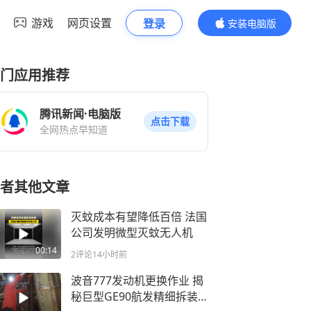
游戏
网页设置
登录
安装电脑版
内容更精彩
门应用推荐
腾讯新闻·电脑版
点击下载
全网热点早知道
者其他文章
灭蚊成本有望降低百倍 法国
公司发明微型灭蚊无人机
00:14
2评论
14小时前
波音777发动机更换作业 揭
秘巨型GE90航发精细拆装