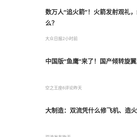
数万人“追火箭”！火箭发射观礼
么？
大众日报
2小时前
中国版“鱼鹰”来了！国产倾转旋
空之王座
6评论
昨天
大制造：双流凭什么修飞机、造火
双流发布
昨天