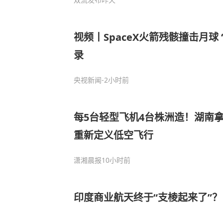
视频丨SpaceX火箭残骸撞击月球
录
央视新闻
-2小时前
每5台轻型飞机4台株洲造！湖南拿
重新定义低空飞行
潇湘晨报
10小时前
印度商业航天终于“支棱起来了”？