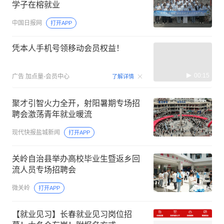
学子在榕就业
中国日报网
打开APP
凭本人手机号领移动会员权益！
00:15
广告
加点量-会员中心
了解详情
聚才引智火力全开，射阳暑期专场招
聘会激荡青年就业暖流
现代快报盐城新闻
打开APP
关岭自治县举办高校毕业生暨返乡回
流人员专场招聘会
微关岭
打开APP
【就业见习】长春就业见习岗位招