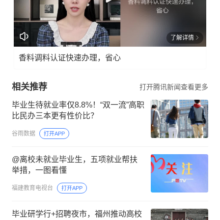
了解详情
香料调料认证快速办理，省心
相关推荐
打开腾讯新闻查看更多
毕业生待就业率仅8.8%！“双一流”高职
比民办三本更有性价比？
谷雨数据
打开APP
@离校未就业毕业生，五项就业帮扶
举措，一图看懂
福建教育电视台
打开APP
毕业研学行+招聘夜市，福州推动高校