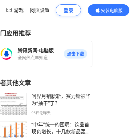
游戏
网页设置
登录
安装电脑版
内容更精彩
门应用推荐
腾讯新闻·电脑版
点击下载
全网热点早知道
者其他文章
问界月销腰斩，赛力斯被华
为“抽干”了？
95评论
昨天
“中年”统一的困局：饮品首
现负增长，十几款新品轰炸