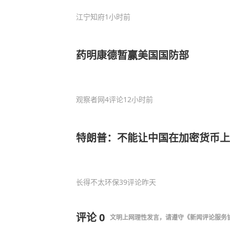
江宁知府
1小时前
药明康德暂赢美国国防部
观察者网
4评论
12小时前
特朗普：不能让中国在加密货币上
长得不太环保
39评论
昨天
评论
0
文明上网理性发言，请遵守
《新闻评论服务