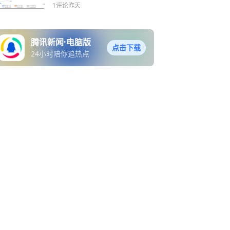
难造爆款
1评论
昨天
腾讯新闻·电脑版
点击下载
24小时陪你追热点