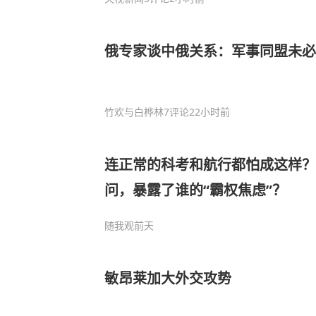
俄专家谈中俄关系：军事同盟未必
竹欢与白桦林
7评论
22小时前
连正常的科考和航行都怕成这样
问，暴露了谁的“霸权焦虑”？
随我观
前天
敏昂莱加大外交攻势