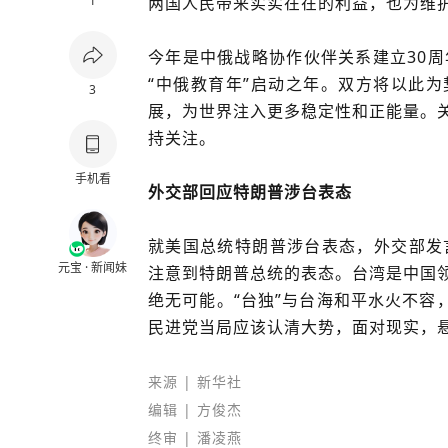
1
两国人民带来实实在在的利益，也为维
今年是中俄战略协作伙伴关系建立30周
“中俄教育年”启动之年。双方将以此
3
展，为世界注入更多稳定性和正能量。
持关注。
手机看
外交部回应特朗普涉台表态
就美国总统特朗普涉台表态，外交部发
元宝 · 新闻妹
注意到特朗普总统的表态。台湾是中国
绝无可能。“台独”与台海和平水火不容
民进党当局应该认清大势，面对现实，
来源 | 新华社
编辑
| 方俊杰
终审 | 潘凌燕