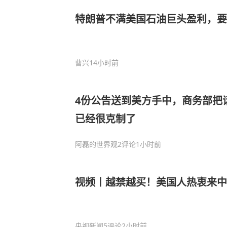
特朗普不满美国石油巨头盈利，要
曹兴
14小时前
4份公告送到美方手中，商务部把
已经很克制了
阿磊的世界观
2评论
1小时前
视频丨越禁越买！美国人热衷来中
央视新闻
5评论
2小时前