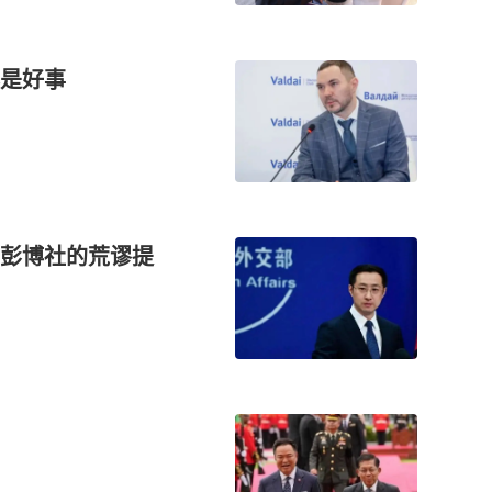
是好事
？彭博社的荒谬提