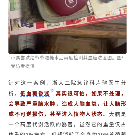
小易尝试给爷爷喂糖水后再度检测其血糖浓度图。图/
受访者提供
针对这一案例，浙大二院急诊科卢骁医生分
析，
低血糖昏迷
其实很可怕，如果不处理，
会导致严重脑水肿，造成大脑血氧，让大脑形
成不可逆损伤，甚至进入植物人状态
。大脑是
一个高度代谢活跃的器官，虽然它的重量仅占
体重的2%左右，但却消耗了全身约20%的葡萄