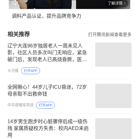
了解详情
调料产品认证，提升品牌竞争力
相关推荐
打开腾讯新闻查看更多
辽宁大连96岁独居老人一周未见人
影，社区人员多次叫门无响应，紧急
破门后，发现老人已高烧昏厥，医生
提醒
大河报
打开APP
全网揪心！44岁儿子ICU昏迷，72岁
母亲取不出救命钱
中华遗嘱库项目
打开APP
14岁男生跑步时心脏骤停后成一级伤
残 家属质疑校方失责：校内AED未启
用