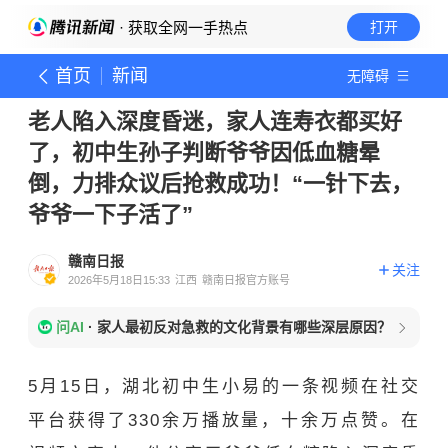
· 获取全网一手热点
打开
首页
新闻
无障碍
老人陷入深度昏迷，家人连寿衣都买好
了，初中生孙子判断爷爷因低血糖晕
倒，力排众议后抢救成功！“一针下去，
爷爷一下子活了”
赣南日报
关注
2026年5月18日15:33
江西
赣南日报官方账号
问AI
·
家人最初反对急救的文化背景有哪些深层原因？
5月15日，湖北初中生小易的一条视频在社交
平台获得了330余万播放量，十余万点赞。在