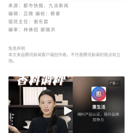
来
源
：都市快报、九派新闻
编辑：吕微
编校：
赖睿
值班主任：谢东宸
编
审：
林佛招 谢瑞洪
免责声明
本文来自腾讯新闻客户端创作者，不代表腾讯新闻的观点和立
场。
广告