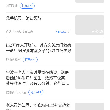
封面新闻
打开APP
凭手机号，确认领取！
00:15
广告
易泽科技运营商
了解详情
出2万雇人开煤气，对方忘关房门救她
一命！54岁渐冻症女子的4次寻死失败
谷雨实验室
打开APP
宁波一老人回家时晕倒在路边，送医
后确诊热射病！医生：致残率极高，
黄金救治时间只有30分钟，这些误区
不要踩
健康资讯天天看
打开APP
老人意外晕厥，地铁站内上演“安静救