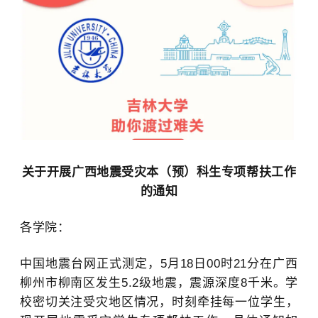
关于开展广西地震受灾本（预）科生专项帮扶工作
的通知
各学院：
中国地震台网正式测定，5月18日00时21分在
广西
柳州市
柳
南区
发生5.2级地震，震源深度8千米。
学
校
密切关注
受灾
地区
情况
，
时刻
牵挂
每一
位
学生
，