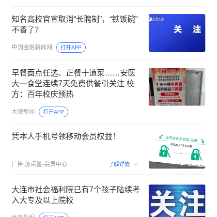
知名高校官宣取消“长聘制”，“铁饭碗”
不香了？
中国金融新闻网
打开APP
早餐面点任选、正餐十道菜……安医
大一食堂连续7天免费供餐引关注 校
方：百年校庆预热
大皖新闻
打开APP
凭本人手机号领移动会员权益！
00:15
广告
加点量-会员中心
了解详情
大连市社会福利院已有7个孩子陆续考
入大专及以上院校