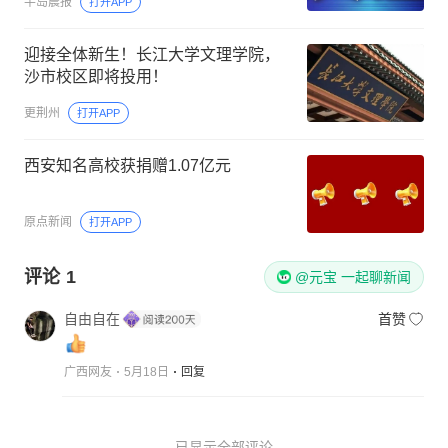
半岛晨报
打开APP
迎接全体新生！长江大学文理学院，
沙市校区即将投用！
更荆州
打开APP
西安知名高校获捐赠1.07亿元
原点新闻
打开APP
评论
1
@元宝 一起聊新闻
自由自在
首赞
广西网友
5月18日
回复
已显示全部评论