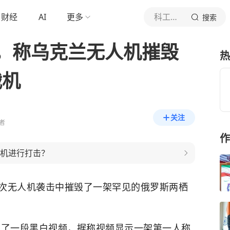
财经
AI
更多
科工星辰视
搜索
，称乌克兰无人机摧毁
热
战机
关注
者
作
飞机进行打击？
次无人机袭击中摧毁了一架罕见的俄罗斯两栖
享了一段黑白视频，据称视频显示一架第一人称