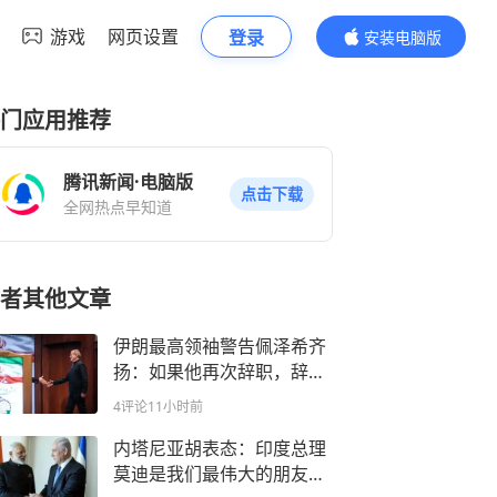
游戏
网页设置
登录
安装电脑版
内容更精彩
门应用推荐
腾讯新闻·电脑版
点击下载
全网热点早知道
者其他文章
伊朗最高领袖警告佩泽希齐
扬：如果他再次辞职，辞职
申请将被接受
4评论
11小时前
内塔尼亚胡表态：印度总理
莫迪是我们最伟大的朋友之