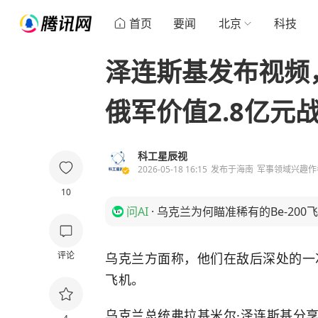
首页
要闻
北京
科技
泽连斯基发布视频
俄军价值2.8亿元
科工星辰视
2026-05-18 16:15
发布于
海南
军事领域兴趣作
10
问AI
·
乌克兰为何瞄准稀有的Be-200
评论
乌克兰方面称，他们在敌后深处的一
飞机。
乌克兰总统弗拉基米尔·泽连斯基分