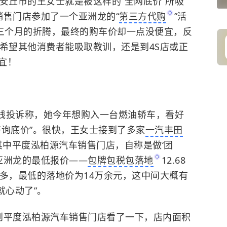
安丘市的王女士就是被这样的“全网底价”所吸
销售门店参加了一个亚洲龙的“
第三方代购
”活
经三个月的折腾，最终的购车价却一点没便宜，反
她希望其他消费者能吸取教训，还是到4S店或正
宜！
热线投诉称，她今年想购入一台燃油轿车，看好
咨询底价”。很快，王女士接到了多家
一汽丰田
其中平度泓柏源汽车销售门店，自称是做‘团
个亚洲龙的最低报价——
包牌包税包落地
12.68
不多，最低的落地价为14万余元，这中间大概有
就心动了”。
到平度泓柏源汽车销售门店看了一下，店内面积