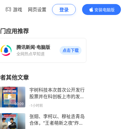
游戏
网页设置
登录
安装电脑版
内容更精彩
门应用推荐
腾讯新闻·电脑版
点击下载
全网热点早知道
者其他文章
宇树科技本次首次公开发行
股票并在科创板上市的发行
价格确定为 150.80 元/股，
00:09
-1小时前
中一签需缴款7.54万元
张翅、李柯以、穆祉丞青岛
合体，“王者萌新之夜”炸场