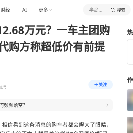
财经
AI
更多
半岛都市报
搜索
2.68万元？一车主团购
热
，代购方称超低价有前提
作
关注
账号
何频频落空？
落地！相信看到这条消息的购车者都会瞪大了眼睛，