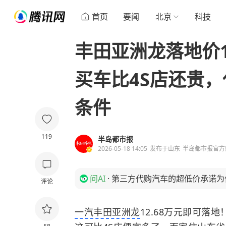
首页
要闻
北京
科技
丰田亚洲龙落地价1
买车比4S店还贵
条件
119
半岛都市报
2026-05-18 14:05
发布于
山东
半岛都市报官方
问AI
·
第三方代购汽车的超低价承诺为
评论
一汽丰田亚洲龙
12.68万元即可