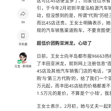
这可比4S店便宜多了。而家住山东省
58
引，于今年2月初到平度泓柏源汽车
动，但没想到的是，所谓“代购”历
而比4S店还贵。王女士明确表示，
99
规的汽车销售渠道购车，不要贪图便
超低价团购亚洲龙，心动了
手机看
日前，王女士向半岛都市报96663
了丰田亚洲龙，就到网上注册信息“
元宝 · 新闻妹
4S店及其他汽车销售门店的电话，“
购’与‘第三方代购’的，给了我们一
万元起，而丰田4S店给的价格都差
1.5万元的差价，不算是个‘小钱’，我
王女士表示，2月初，她与丈夫一起