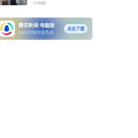
青岛西海岸，江苏粉丝跨省
00:19
-1小时前
奔赴就为这一面
腾讯新闻·电脑版
点击下载
24小时陪你追热点