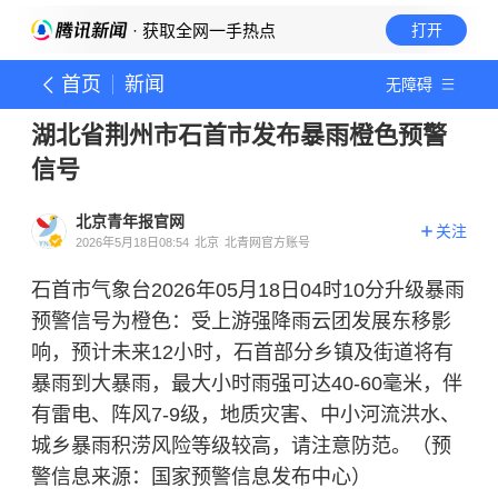
· 获取全网一手热点
打开
首页
新闻
无障碍
湖北省荆州市石首市发布暴雨橙色预警
信号
北京青年报官网
关注
2026年5月18日08:54
北京
北青网官方账号
石首市气象台2026年05月18日04时10分升级暴雨
预警信号为橙色：受上游强降雨云团发展东移影
响，预计未来12小时，石首部分乡镇及街道将有
暴雨到大暴雨，最大小时雨强可达40-60毫米，伴
有雷电、阵风7-9级，地质灾害、中小河流洪水、
城乡暴雨积涝风险等级较高，请注意防范。（预
警信息来源：国家预警信息发布中心）