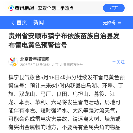
· 获取全网一手热点
打开
首页
新闻
无障碍
贵州省安顺市镇宁布依族苗族自治县发
布雷电黄色预警信号
北京青年报官网
关注
2026年5月18日08:54
北京
北青网官方账号
镇宁县气象台5月18日4时6分继续发布雷电黄色预
警信号：预计未来6小时内我县白马湖、环翠、丁
旗、双龙山、马厂、良田、扁担山、募役、江
龙、本寨、革利、六马将发生雷电活动，局地可
能伴有冰雹、短时强降水、大风等强对流天气，
可能会造成雷电灾害事故，请远离大树、墙角或
有突出金属物的地方，不要将有金属尖角的物品