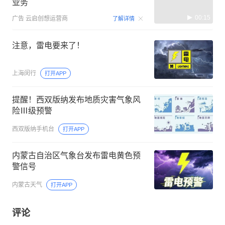
业务
00:15
广告
云启创想运营商
了解详情
注意，雷电要来了！
上海闵行
打开APP
提醒！西双版纳发布地质灾害气象风
险Ⅲ级预警
西双版纳手机台
打开APP
内蒙古自治区气象台发布雷电黄色预
警信号
内蒙古天气
打开APP
评论