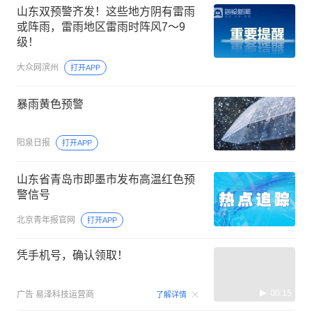
山东双预警齐发！这些地方阴有雷雨
或阵雨，雷雨地区雷雨时阵风7～9
级！
大众网滨州
打开APP
暴雨黄色预警
阳泉日报
打开APP
山东省青岛市即墨市发布高温红色预
警信号
北京青年报官网
打开APP
凭手机号，确认领取！
00:15
广告
易泽科技运营商
了解详情