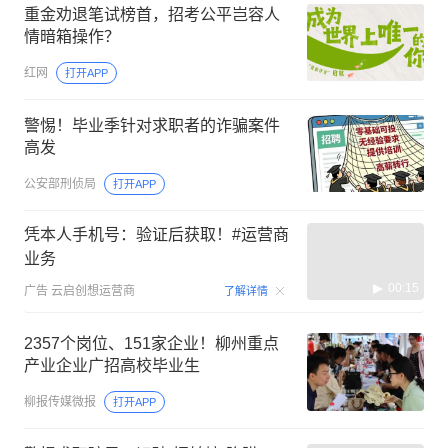
重金劝退笔试榜首，招考公平岂容人
情暗箱操作？
红网
打开APP
警惕！毕业季针对求职者的诈骗案件
高发
公安部刑侦局
打开APP
凭本人手机号：验证后获取！#运营商
业务
00:15
广告
云启创想运营商
了解详情
2357个岗位、151家企业！柳州重点
产业企业广招高校毕业生
柳报传媒微报
打开APP