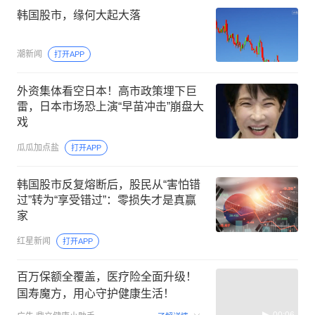
韩国股市，缘何大起大落
潮新闻
打开APP
外资集体看空日本！高市政策埋下巨
雷，日本市场恐上演“早苗冲击”崩盘大
戏
瓜瓜加点盐
打开APP
韩国股市反复熔断后，股民从“害怕错
过”转为“享受错过”：零损失才是真赢
家
红星新闻
打开APP
百万保额全覆盖，医疗险全面升级！
国寿魔方，用心守护健康生活！
00:06