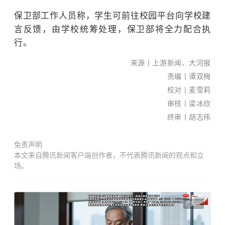
保卫部工作人员称，学生可前往校园平台向学校建
言反馈，由学校统筹处理，保卫部将全力配合执
南国
行。
早报
来源丨
上游新闻、大河报
全媒
责编丨谭双梅
体记
校对丨麦雪莉
者
审核丨梁冰欣
黎莹
终审丨胡志伟
遐/文
苏华/
免责声明
图
本文来自腾讯新闻客户端创作者，不代表腾讯新闻的观点和立
新闻
场。
热
线：
0771
广告
-