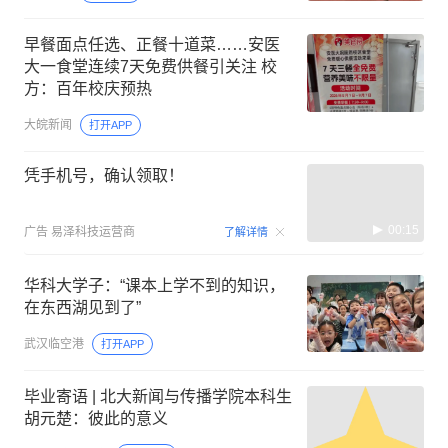
早餐面点任选、正餐十道菜……安医
大一食堂连续7天免费供餐引关注 校
方：百年校庆预热
大皖新闻
打开APP
凭手机号，确认领取！
00:15
广告
易泽科技运营商
了解详情
华科大学子：“课本上学不到的知识，
在东西湖见到了”
武汉临空港
打开APP
毕业寄语 | 北大新闻与传播学院本科生
胡元楚：彼此的意义