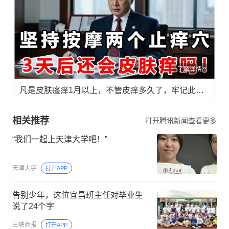
5690
127
报料
邮
箱：
了解详情
news
@ng
凡是皮肤瘙痒1月以上，不管皮痒多久了，牢记此法，快！准！狠！
zb.c
om.c
相关推荐
打开腾讯新闻查看更多
n
“我们一起上天津大学吧！”
天津大学
打开APP
告别少年，这位宜昌班主任对毕业生
说了24个字
三峡商报
打开APP