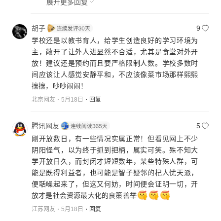
展开更多回复
胡子
9
学校还是以教书育人，给学生创造良好的学习环境为
主，敞开了让外人进显然不合适，尤其是食堂对外开
放！建议还是预约而且要严格限制人数。学校多数时
间应该让人感觉安静平和，不应该像菜市场那样熙熙
攘攘，吵吵闹闹！
北京网友
5月18日
回复
腾讯网友
5
刚开放数日，有一些情况实属正常！但看见网上不少
阴阳怪气，以为终于抓到把柄，属实可笑。殊不知大
学开放日久，而封闭才短短数年，某些特殊人群，可
能是既得利益者，也可能是智子疑邻的杞人忧天派，
便聒噪起来了，但这又何妨，时间便会证明一切，开
放才是社会资源最大化的良策善举
江苏网友
5月18日
回复