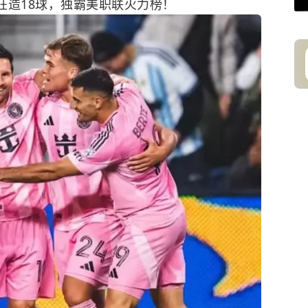
经狂造18球，独霸美职联火力榜！