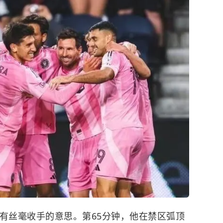
没有丝毫收手的意思。第65分钟，他在禁区弧顶