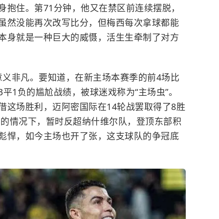
身抱住。第71分钟，他又在禁区前连续摆脱，
虽然没能再次改写比分，但梅西每次拿球都能
本身就是一种巨大的威慑，活生生牵制了对方
意义非凡。要知道，在新主场本赛季的前4场比
平1负的尴尬战绩，被球迷戏称为“主场虫”。
借这场胜利，迈阿密国际在14轮战罢取得了8胜
一场的情况下，暂时反超纳什维尔队，登顶东部积
彪悍，如今主场也开了张，这支球队的争冠底