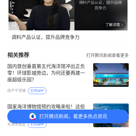
打开
腾讯新闻，看更多热点资讯