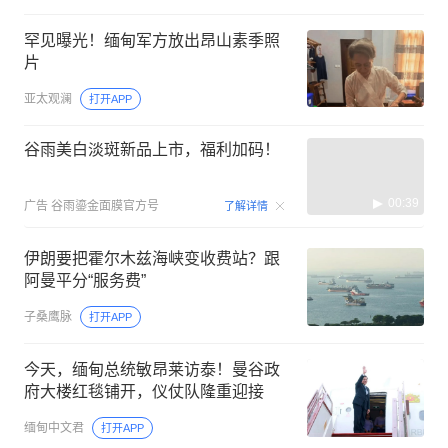
罕见曝光！缅甸军方放出昂山素季照
片
亚太观澜
打开APP
谷雨美白淡斑新品上市，福利加码！
00:39
广告
谷雨鎏金面膜官方号
了解详情
伊朗要把霍尔木兹海峡变收费站？跟
阿曼平分“服务费”
子桑鹰脉
打开APP
今天，缅甸总统敏昂莱访泰！曼谷政
府大楼红毯铺开，仪仗队隆重迎接
缅甸中文君
打开APP