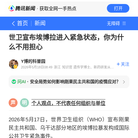
· 获取全网一手热点
打开
首页
新闻
无障碍
世卫宣布埃博拉进入紧急状态，你为什
么不用担心
Y博的科普园
关注
2026年5月18日08:49
浙江
知识官 遗传学博士、新药研发从业
者
问AI
·
安全局势如何影响刚果民主共和国的疫情应对？
声
明
个人观点，不代表任何组织与单位
2026年5月17日，世界卫生组织（WHO）宣布刚果
民主共和国、乌干达部分地区的埃博拉暴发构成国际
公共卫生紧急事件。