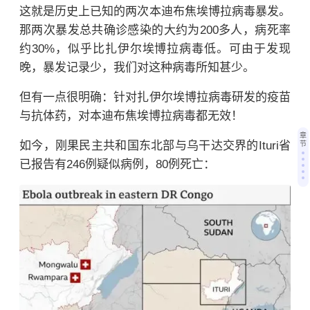
这就是历史上已知的两次
本迪布焦埃博拉病毒暴发。
那两次暴发总共确诊感染的大约为200多人，病死率
约30%，似乎比扎伊尔埃博拉病毒低。可由于发现
晚，暴发记录少，我们对这种病毒所知甚少。
但有一点很明确：针对扎伊尔埃博拉病毒研发的疫苗
与抗体药，对
本迪布焦埃博拉病毒都无效！
章
如今，刚果民主共和国东北部与乌干达交界的
Ituri省
节
已报告有246例疑似病例，80例死亡：