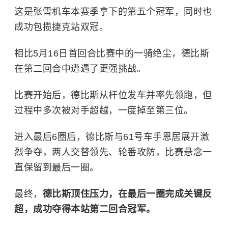
这是张雪机车本赛季拿下的第五个冠军，同时也
成功包揽捷克站双冠。
相比5月16日首回合比赛中的一骑绝尘，德比斯
在第二回合中遭遇了更强挑战。
比赛开始后，德比斯从杆位发车并率先领跑，但
过程中多次被对手超越，一度掉至第三位。
进入最后6圈后，德比斯与61号车手恩居展开激
烈争夺，两人交替领先、轮番攻防，比赛悬念一
直保留到最后一圈。
最终，
德比斯顶住压力，在最后一圈完成关键反
超，成功夺得本站第二回合冠军。