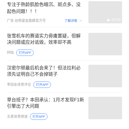
专注于熟龄肌脸色暗沉、斑点多、没
起色问题！！！
00:39
广告
谷雨鎏金面膜官方号
了解详情
张雪机车的赛道实力毋庸置疑，但解
决问题或应对诋毁，效率却不高
阿陆
打开APP
汉密尔顿最后机会来了！但法拉利必
须先证明自己不会掉链子
李田友体育评论
打开APP
草台班子？本田承认：1月才发现F1新
引擎出了大问题
五星体育频道
打开APP