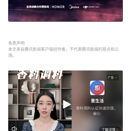
免责声明
本文来自腾讯新闻客户端创作者，不代表腾讯新闻的观点和立
场。
广告
了解详情