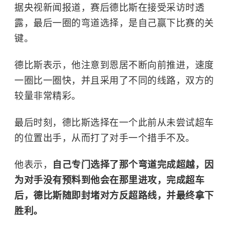
据央视新闻报道，赛后德比斯在接受采访时透
露，最后一圈的弯道选择，是自己赢下比赛的关
键。
德比斯表示，他注意到恩居不断向前推进，速度
一圈比一圈快，并且采用了不同的线路，双方的
较量非常精彩。
最后时刻，德比斯选择在一个此前从未尝试超车
的位置出手，从而打了对手一个措手不及。
他表示，
自己专门选择了那个弯道完成超越，因
为对手没有预料到他会在那里进攻，完成超车
后，德比斯随即封堵对方反超路线，并最终拿下
胜利。