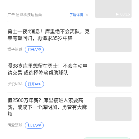
00:15
广告
易泽科技运营商
了解详情
勇士一夜4消息！库里绝不会离队，克
莱有望回归，再追求35岁中锋
锅子篮球
打开APP
曝38岁库里想留在勇士！不会主动申
请交易 或选择降薪帮助球队
罗说NBA
打开APP
值2500万年薪？库里接班人索要高
薪，或成下一个库明加，勇管有大麻
烦
明爱篮球
打开APP