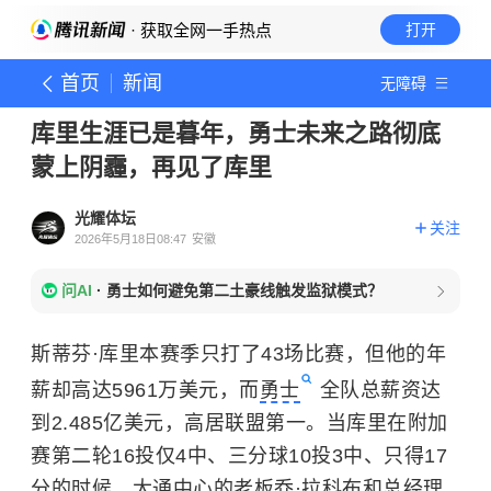
· 获取全网一手热点
打开
首页
新闻
无障碍
库里生涯已是暮年，勇士未来之路彻底
蒙上阴霾，再见了库里
光耀体坛
关注
2026年5月18日08:47
安徽
问AI
·
勇士如何避免第二土豪线触发监狱模式？
斯蒂芬·库里本赛季只打了43场比赛，但他的年
薪却高达5961万美元，而
勇士
全队总薪资达
到2.485亿美元，高居联盟第一。当库里在附加
赛第二轮16投仅4中、三分球10投3中、只得17
分的时候，大通中心的老板乔·拉科布和总经理