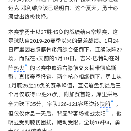
迈克·邓利维应该已经明白：这个夏天，勇士必
须做出终极抉择。
本赛季勇士以37胜45负的战绩结束常规赛，这
是球队自2019-20赛季以来的最差战绩。1月24
日库里因右膝髌骨疼痛综合征倒下，连续缺阵27
场，而就在5天前的1月19日，吉米·巴特勒在对
阵
热火
的比赛中遭遇右膝前交叉韧带彻底撕
裂，直接赛季报销。两个核心相继倒下，勇士从
1月底25胜19负的赛季峰值，直接崩盘到最后三
个月仅取得12胜26负。附加赛首轮，库里拼尽
全力砍下35分，率队126-121客场逆转
快船
，
但仅仅休息一天后，背靠背客场挑战
太阳
，他
明显受到膝伤困扰，跑动受限，全场16中4，勇