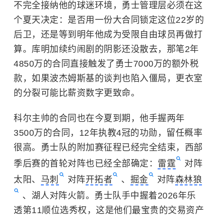
不完全接纳他的球迷环境，勇士管理层必须在这
个夏天决定：是否用一份大合同锁定这位22岁的
后卫，还是等到明年他成为受限自由球员再做打
算。库明加续约闹剧的阴影还没散去，那笔2年
4850万的合同直接触发了勇士7000万的额外税
款，如果波杰姆斯基的谈判也陷入僵局，更衣室
的分裂可能比薪资数字更致命。
科尔主帅的合同也在今夏到期，他手握两年
3500万的合同，12年执教4冠的功勋，留任概率
很高。勇士队的附加赛征程已经完全结束，西部
季后赛的首轮对阵也已经全部确定：
雷霆
对阵
太阳、
马刺
对阵
开拓者
、
掘金
对阵
森林狼
、湖人对阵火箭。勇士队手中握着2026年乐
透第11顺位选秀权，这是他们最宝贵的交易资产