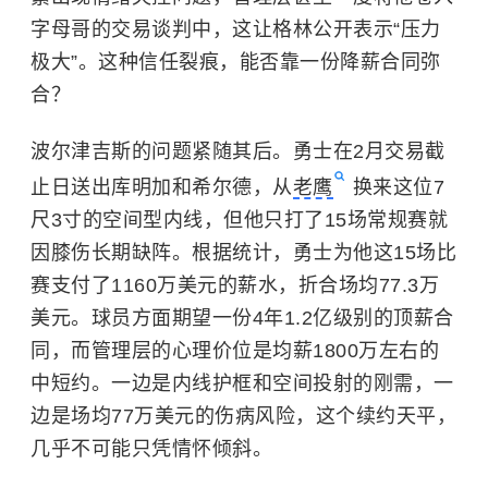
字母哥的交易谈判中，这让格林公开表示“压力
极大”。这种信任裂痕，能否靠一份降薪合同弥
合？
波尔津吉斯的问题紧随其后。勇士在2月交易截
止日送出库明加和希尔德，从
老鹰
换来这位7
尺3寸的空间型内线，但他只打了15场常规赛就
因膝伤长期缺阵。根据统计，勇士为他这15场比
赛支付了1160万美元的薪水，折合场均77.3万
美元。球员方面期望一份4年1.2亿级别的顶薪合
同，而管理层的心理价位是均薪1800万左右的
中短约。一边是内线护框和空间投射的刚需，一
边是场均77万美元的伤病风险，这个续约天平，
几乎不可能只凭情怀倾斜。