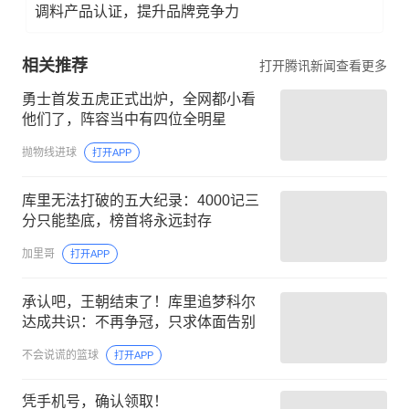
调料产品认证，提升品牌竞争力
相关推荐
打开腾讯新闻查看更多
勇士首发五虎正式出炉，全网都小看
他们了，阵容当中有四位全明星
抛物线进球
打开APP
库里无法打破的五大纪录：4000记三
分只能垫底，榜首将永远封存
加里哥
打开APP
承认吧，王朝结束了！库里追梦科尔
达成共识：不再争冠，只求体面告别
不会说谎的篮球
打开APP
凭手机号，确认领取！