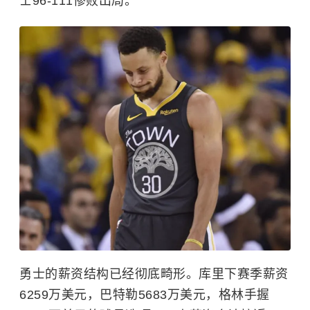
士96-111惨败出局。
勇士的薪资结构已经彻底畸形。库里下赛季薪资
6259万美元，巴特勒5683万美元，格林手握