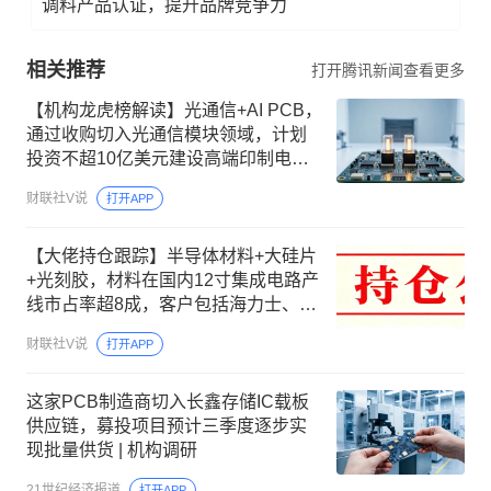
调料产品认证，提升品牌竞争力
相关推荐
打开腾讯新闻查看更多
【机构龙虎榜解读】光通信+AI PCB，
通过收购切入光通信模块领域，计划
投资不超10亿美元建设高端印制电路
板项目，聚焦AI服务器等新兴场景需
财联社V说
打开APP
求，2到3年内分批释放产能，机构大
额净买入这家公司
【大佬持仓跟踪】半导体材料+大硅片
+光刻胶，材料在国内12寸集成电路产
线市占率超8成，客户包括海力士、长
江存储等，这家公司间接参股300mm
财联社V说
打开APP
大硅片领先企业
这家PCB制造商切入长鑫存储IC载板
供应链，募投项目预计三季度逐步实
现批量供货 | 机构调研
21世纪经济报道
打开APP