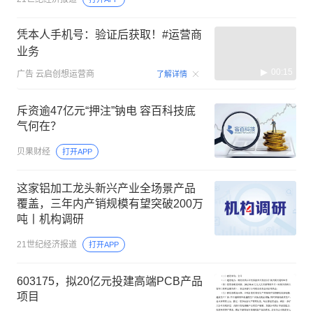
凭本人手机号：验证后获取！#运营商
业务
00:15
广告
云启创想运营商
了解详情
斥资逾47亿元“押注”钠电 容百科技底
气何在？
贝果财经
打开APP
这家铝加工龙头新兴产业全场景产品
覆盖，三年内产销规模有望突破200万
吨丨机构调研
21世纪经济报道
打开APP
603175，拟20亿元投建高端PCB产品
项目