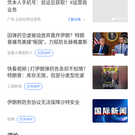
凭本人手机号：验证后获取！#运营商
业务
00:15
广告
云启创想运营商
了解详情
因弹药空虚被迫放弃轰炸伊朗？特朗
普痛骂美媒“叛国”，力挺防长赫格塞斯
追着大事跑的人
打开APP
快看视频 | 打伊朗弹药告急却不知情？
特朗普：库存无限，但部分类型吃紧
上观新闻
打开APP
伊朗称防务协议无法保障沙特安全
财闻
打开APP