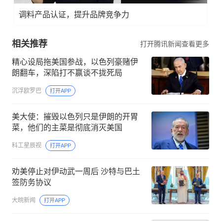
调料产品认证，提升品牌竞争力
相关推荐
打开腾讯新闻查看更多
精心设局拖美国参战，以色列豪赌伊
朗翻车，深陷打不赢谈不拢死局
沉浮欧罗巴
打开APP
美大使：摧毁以色列只是伊朗的开胃
菜，他们的主菜是彻底消灭美国
科工星辰视
打开APP
劝美停止对伊动武一周后 沙特与巴土
签防务协议
大皖新闻
打开APP