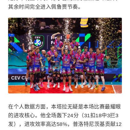
其余时间完全进入佩鲁贾节奏。
在个人数据方面，本塔拉无疑是本场比赛最耀眼
的进攻核心。他全场轰下24分（31扣18中3拦3
发），进攻效率高达58%，普洛特尼茨基贡献12