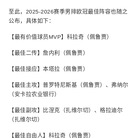
至此，2025-2026赛季男排欧冠最佳阵容也随之
公布，具体如下：
【最有价值球员MVP】科拉奇（佩鲁贾）
【最佳二传】詹内利（佩鲁贾）
【最佳接应】本塔拉（佩鲁贾）
【最佳主攻】普罗特尼斯基（佩鲁贾）、弗纳尔
（安卡拉农业银行）
【最佳副攻】比涅克（扎维尔切）、格拉迪尔
（扎维尔切）
【最佳自由人】科拉奇（佩鲁贾）