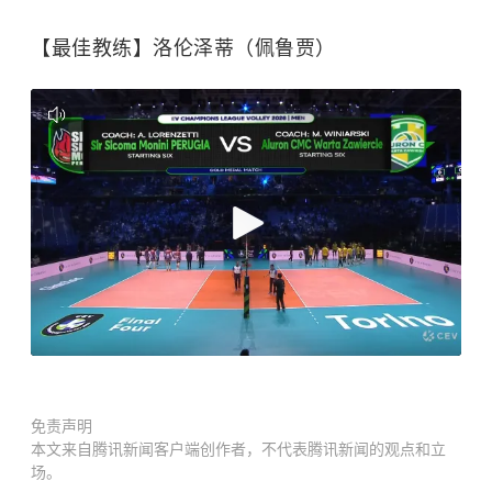
【最佳教练】洛伦泽蒂（佩鲁贾）
免责声明
本文来自腾讯新闻客户端创作者，不代表腾讯新闻的观点和立
场。