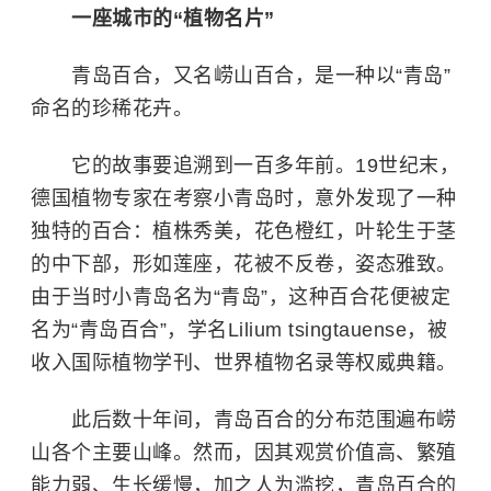
一座城市的“植物名片”
青岛百合，又名崂山百合，是一种以“青岛”
命名的珍稀花卉。
它的故事要追溯到一百多年前。19世纪末，
德国植物专家在考察小青岛时，意外发现了一种
独特的百合：植株秀美，花色橙红，叶轮生于茎
的中下部，形如莲座，花被不反卷，姿态雅致。
由于当时小青岛名为“青岛”，这种百合花便被定
名为“青岛百合”，学名Lilium tsingtauense，被
收入国际植物学刊、世界植物名录等权威典籍。
此后数十年间，青岛百合的分布范围遍布崂
山各个主要山峰。然而，因其观赏价值高、繁殖
能力弱、生长缓慢，加之人为滥挖，青岛百合的