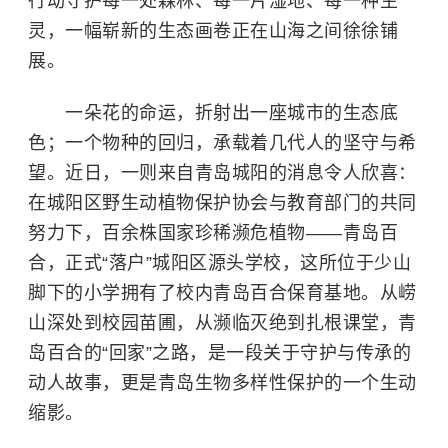
行动守护每一处森林、每一片湿地、每一种生
灵，一幅崭新的生态画卷正在山海之间徐徐铺
展。
一朵花的命运，折射出一座城市的生态底
色；一个物种的回归，承载着几代人的坚守与希
望。近日，一则来自青岛城阳的消息令人欣喜：
在城阳区野生动植物保护协会与教育部门的共同
努力下，百余株国家珍稀濒危植物——青岛百
合，正式“落户”城阳区源头学校，这所位于少山
脚下的小学拥有了校内青岛百合保育基地。从
崂
山
深处到校园苗圃，从濒临灭绝到扎根课堂，青
岛百合的“回家”之路，是一段关于守护与传承的
动人故事，更是青岛生物多样性保护的一个生动
缩影。