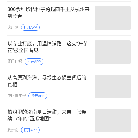
300余种珍稀种子跨越四千里从杭州来
到长春
央广网
打开APP
以专业打底，用温情铺路！这支“海芋
花”被全国看见
厦门日报
打开APP
从高原到海洋，寻找生态损害背后的
真相
中国青年报
打开APP
热浪里的济南夏日清甜，来自一张连
续17年的“西瓜地图”
爱济南
打开APP