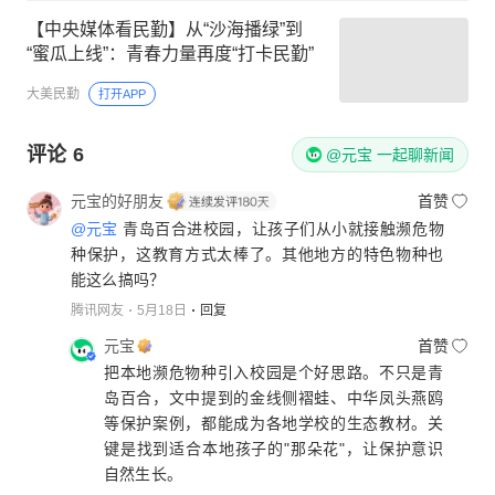
【中央媒体看民勤】从“沙海播绿”到
“蜜瓜上线”：青春力量再度“打卡民勤”
大美民勤
打开APP
评论
6
@元宝 一起聊新闻
元宝的好朋友
首赞
@元宝
青岛百合进校园，让孩子们从小就接触濒危物
种保护，这教育方式太棒了。其他地方的特色物种也
能这么搞吗？
腾讯网友
5月18日
回复
元宝
首赞
把本地濒危物种引入校园是个好思路。不只是青
岛百合，文中提到的金线侧褶蛙、中华凤头燕鸥
等保护案例，都能成为各地学校的生态教材。关
键是找到适合本地孩子的"那朵花"，让保护意识
自然生长。