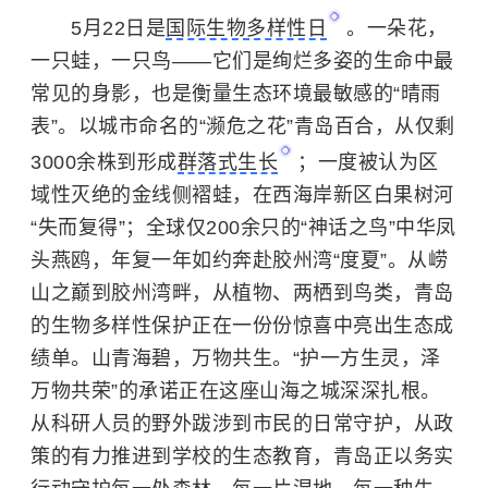
5月22日是
国际生物多样性日
。一朵花，
一只蛙，一只鸟——它们是绚烂多姿的生命中最
常见的身影，也是衡量生态环境最敏感的“晴雨
表”。以城市命名的“濒危之花”青岛百合，从仅剩
3000余株到形成
群落式生长
；一度被认为区
域性灭绝的金线侧褶蛙，在西海岸新区白果树河
“失而复得”；全球仅200余只的“神话之鸟”中华凤
头燕鸥，年复一年如约奔赴胶州湾“度夏”。从崂
山之巅到胶州湾畔，从植物、两栖到鸟类，青岛
的生物多样性保护正在一份份惊喜中亮出生态成
绩单。山青海碧，万物共生。“护一方生灵，泽
万物共荣”的承诺正在这座山海之城深深扎根。
从科研人员的野外跋涉到市民的日常守护，从政
策的有力推进到学校的生态教育，青岛正以务实