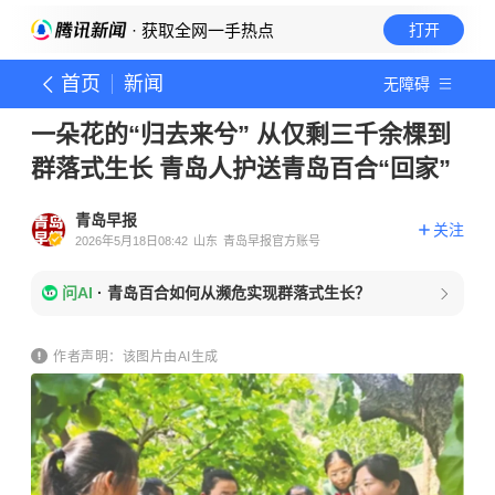
· 获取全网一手热点
打开
首页
新闻
无障碍
一朵花的“归去来兮” 从仅剩三千余棵到
群落式生长 青岛人护送青岛百合“回家”
青岛早报
关注
2026年5月18日08:42
山东
青岛早报官方账号
问AI
·
青岛百合如何从濒危实现群落式生长？
作者声明：该图片由AI生成