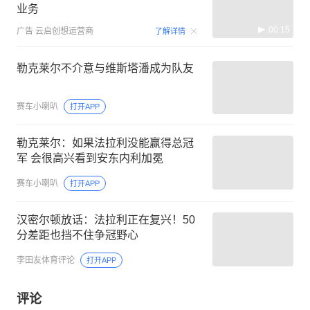
业务
00:15
广告
云启创想运营商
了解详情
勒克莱尔不介意与维斯塔潘成为队友
赛车小喇叭
打开APP
勒克莱尔：如果法拉利没能赢得总冠
军 会很高兴看到安东内利加冕
赛车小喇叭
打开APP
汉密尔顿放话：法拉利正在复兴！50
分差距也挡不住争冠野心
李田友体育评论
打开APP
评论