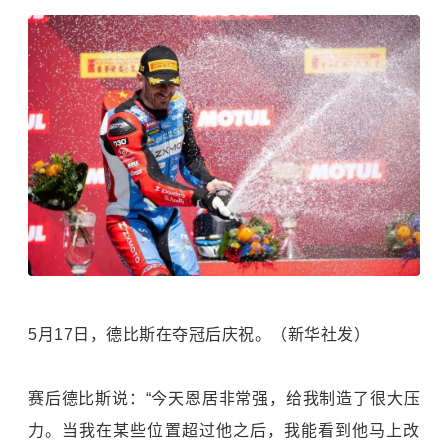
5月17日，德比斯在夺冠后庆祝。（新华社发）
赛后德比斯说：“今天恩居非常强，给我制造了很大压
力。当我在某些位置超过他之后，我能看到他马上改