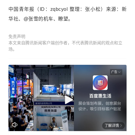
中国青年报（ID：zqbcyol 整理：张小松）来源：新
华社、@张雪的机车、瞭望。
免责声明
本文来自腾讯新闻客户端创作者，不代表腾讯新闻的观点和立
场。
广告
了解详情