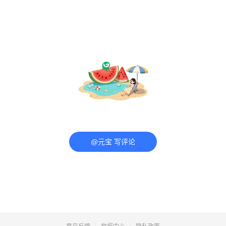
@元宝 写评论