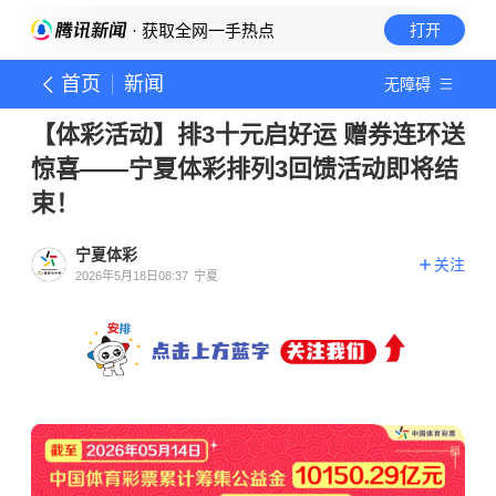
· 获取全网一手热点
打开
首页
新闻
无障碍
【体彩活动】排3十元启好运 赠券连环送
惊喜——宁夏体彩排列3回馈活动即将结
束！
宁夏体彩
关注
2026年5月18日08:37
宁夏