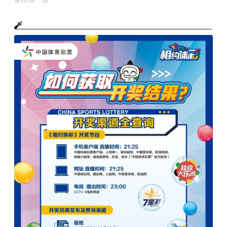
审核/陈 潇