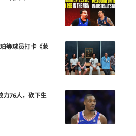
珀等球员打卡《蒙
效力76人，砍下生