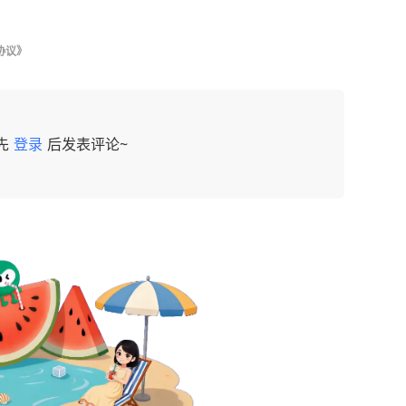
协议》
先
登录
后发表评论~