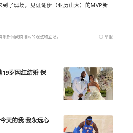
来到了现场，见证谢伊（亚历山大）的MVP新
腾讯新闻或腾讯网的观点和立场。
举报
19岁网红结婚 保
今天的我 我永远心