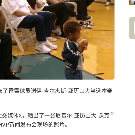
布了
雷霆
球员谢伊-吉尔杰斯-亚历山大当选本赛
新了社交媒体X，晒出了一张
尼基尔-亚历山大-沃克
MVP新闻发布会现场的照片。