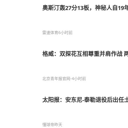
奥斯汀轰27分13板，神秘人自19
雷速体育
6小时前
格威：双探花互相尊重并肩作战 
北京青年报官网
-4小时前
太阳报：安东尼-泰勒退役后出任
懂球帝
昨天