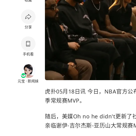
收藏
分享
手机看
元宝 · 新闻妹
虎扑05月18日讯 今日，NBA官方公
季常规赛MVP。
随后，美媒Oh no he didn't更
亲临谢伊-吉尔杰斯-亚历山大常规赛