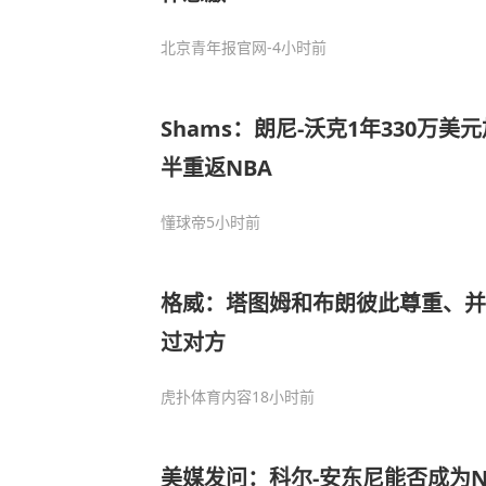
北京青年报官网
-4小时前
Shams：朗尼-沃克1年330万
半重返NBA
懂球帝
5小时前
格威：塔图姆和布朗彼此尊重、并
过对方
虎扑体育内容
18小时前
美媒发问：科尔-安东尼能否成为N