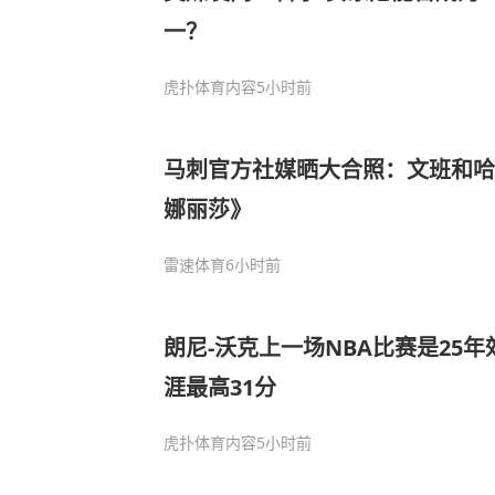
一？
虎扑体育内容
5小时前
马刺官方社媒晒大合照：文班和哈
娜丽莎》
雷速体育
6小时前
朗尼-沃克上一场NBA比赛是25年
涯最高31分
虎扑体育内容
5小时前