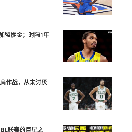
美元加盟掘金；时隔1年
肩作战，从未讨厌
BL联赛的巨星之