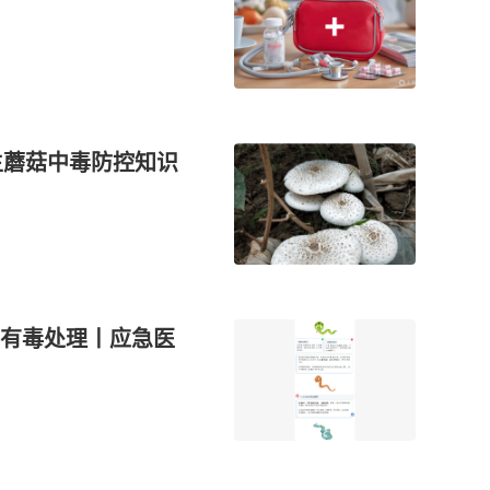
生蘑菇中毒防控知识
有毒处理丨应急医