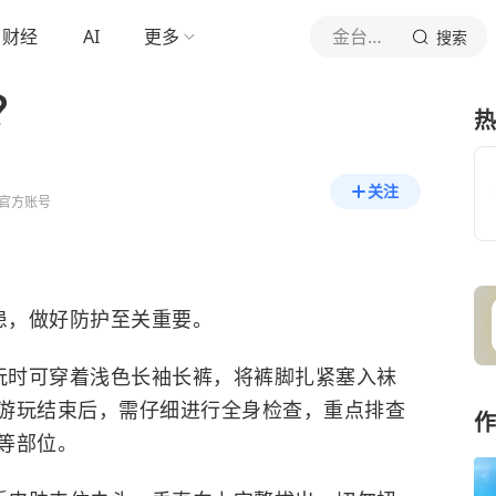
财经
AI
更多
金台资讯
搜索
？
热
关注
官方账号
患，做好防护至关重要。
玩时可穿着浅色长袖长裤，将裤脚扎紧塞入袜
游玩结束后，需仔细进行全身检查，重点排查
作
等部位。