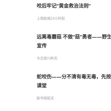
咬后牢记“黄金救治法则”
上观新闻
23小时前
远离毒蘑菇 不做“菇”勇者——野
宣传
今日宾川
昨天
蛇咬伤——分不清有毒无毒，先按
课堂
新华网
前天