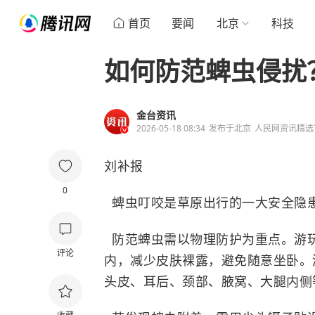
首页
要闻
北京
科技
如何防范蜱虫侵扰
金台资讯
2026-05-18 08:34
发布于
北京
人民网资讯精选
刘补报
0
蜱虫叮咬是草原出行的一大安全隐
防范蜱虫需以物理防护为重点。游
评论
内，减少皮肤裸露，避免随意坐卧。
头皮、耳后、颈部、腋窝、大腿内侧