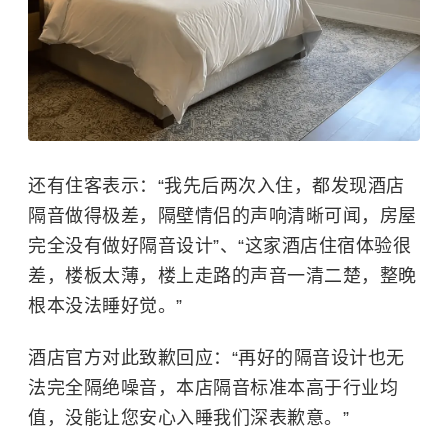
还有住客表示：“我先后两次入住，都发现酒店
隔音做得极差，隔壁情侣的声响清晰可闻，房屋
完全没有做好隔音设计”、“这家酒店住宿体验很
差，楼板太薄，楼上走路的声音一清二楚，整晚
根本没法睡好觉。”
酒店官方对此致歉回应：“再好的隔音设计也无
法完全隔绝噪音，本店隔音标准本高于行业均
值，没能让您安心入睡我们深表歉意。”