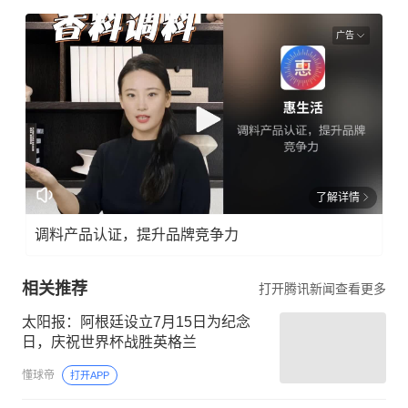
广告
了解详情
调料产品认证，提升品牌竞争力
相关推荐
打开腾讯新闻查看更多
太阳报：阿根廷设立7月15日为纪念
日，庆祝世界杯战胜英格兰
懂球帝
打开APP