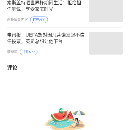
索斯盖特晒世界杯期间生活：拒绝担
任解说，享受家庭时光
虎扑体育内容
打开APP
电讯报：UEFA想对因凡蒂诺发起不信
任投票，英足总想让他下台
懂球帝
打开APP
评论