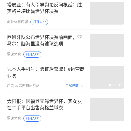
塔皮亚：有人引导舆论反阿根廷；胜
英格兰堪比赢世界杯决赛
虎扑体育内容
打开APP
西班牙队公布世界杯决赛前画面，亚
马尔：脑海里没有输球选项
雷速体育
打开APP
凭本人手机号：验证后获取！#运营商
业务
00:15
广告
云启创想运营商
了解详情
太阳报：因福登无缘世界杯，其女友
在二手平台出售英格兰球衣
雷速体育
打开APP