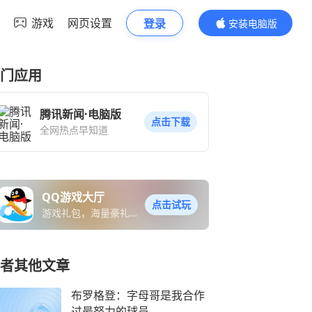
游戏
网页设置
登录
安装电脑版
内容更精彩
门应用
腾讯新闻·电脑版
点击下载
全网热点早知道
QQ游戏大厅
点击试玩
游戏礼包，海量豪礼免
费送
者其他文章
布罗格登：字母哥是我合作
过最努力的球员