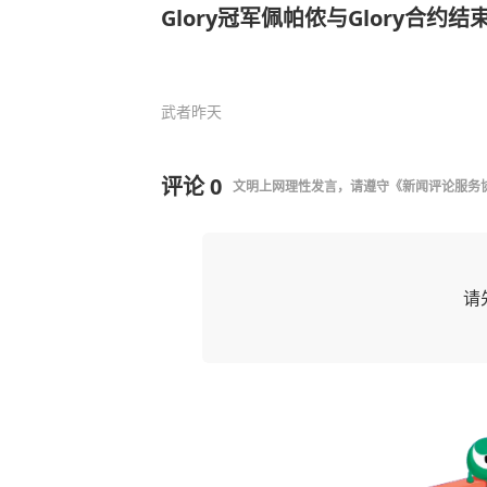
Glory冠军佩帕侬与Glory合约结
武者
昨天
评论
0
文明上网理性发言，请遵守
《新闻评论服务
请