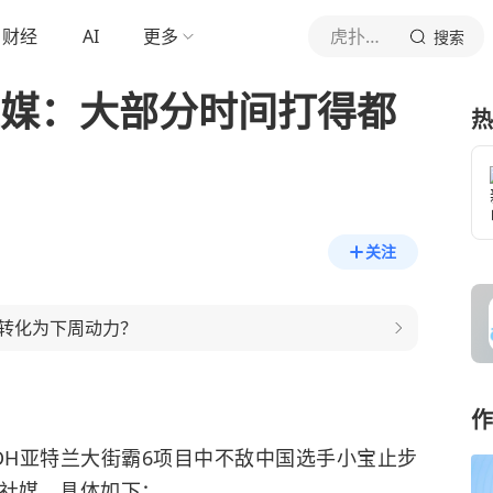
财经
AI
更多
虎扑体育内容
搜索
更新社媒：大部分时间打得都
热
关注
经验转化为下周动力？
作
vin在DH亚特兰大街霸6项目中不敌中国选手小宝止步
更新社媒，具体如下：