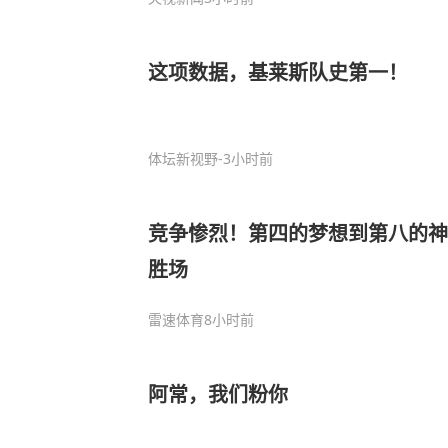
这项数据，基莱斯队史第一！
体坛新视野
-3小时前
竞争惨烈！第四的梦想到第八的神秘
胜场
雷速体育
8小时前
阿常，我们粉你