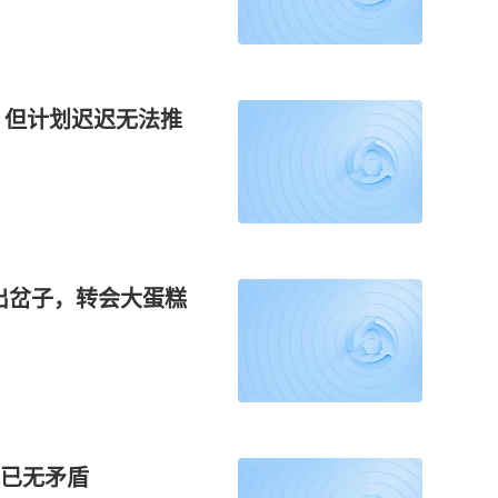
，但计划迟迟无法推
出岔子，转会大蛋糕
已无矛盾