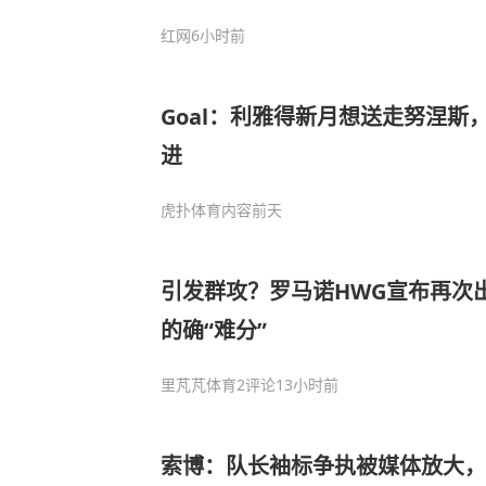
红网
6小时前
Goal：利雅得新月想送走努涅斯
进
虎扑体育内容
前天
引发群攻？罗马诺HWG宣布再次
的确“难分”
里芃芃体育
2评论
13小时前
索博：队长袖标争执被媒体放大，