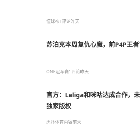
懂球帝
1评论
昨天
苏泊克本周复仇心魔，前P4P王
ONE冠军赛
1评论
昨天
官方：Laliga和咪咕达成合作
独家版权
虎扑体育内容
前天