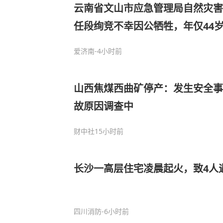
​云南省文山市应急管理局自然灾
任段绚竞不幸因公牺牲，年仅44
爱济南
-4小时前
山西焦煤西曲矿停产：发生安全事
故原因调查中
财中社
15小时前
长沙一高层住宅凌晨起火，致4人
四川消防
-6小时前