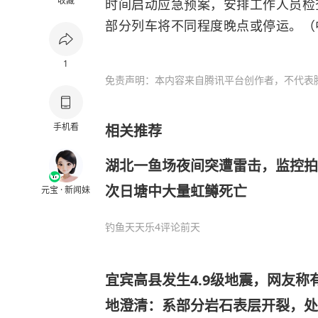
收藏
时间启动应急预案，安排工作人员检
部分列车将不同程度晚点或停运。（
1
免责声明：本内容来自腾讯平台创作者，不代表
手机看
相关推荐
湖北一鱼场夜间突遭雷击，监控拍
次日塘中大量虹鳟死亡
元宝 · 新闻妹
钓鱼天天乐
4评论
前天
宜宾高县发生4.9级地震，网友称
地澄清：系部分岩石表层开裂，处