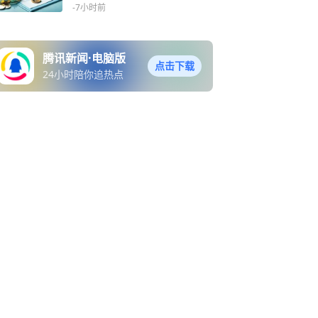
客户利益
-7小时前
腾讯新闻·电脑版
点击下载
24小时陪你追热点