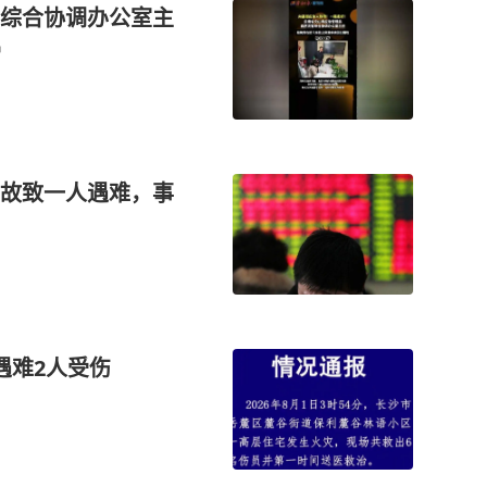
害综合协调办公室主
岁
故致一人遇难，事
遇难2人受伤