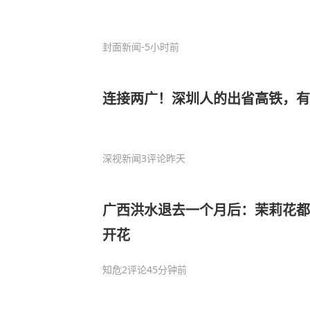
封面新闻
-5小时前
连接两广！深圳人的出省高铁，有
深视新闻
3评论
昨天
广西洪水退去一个月后：茉莉花都
开花
知危
2评论
45分钟前