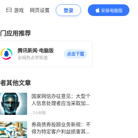
游戏
网页设置
登录
安装电脑版
内容更精彩
门应用推荐
腾讯新闻·电脑版
点击下载
全网热点早知道
者其他文章
国家网信办征意见：大型个
人信息处理者应当采取加密
等措施保障所处理个人信息
-7小时前
安全
券商债券投顾业务新规：不
得为特定客户利益损害其他