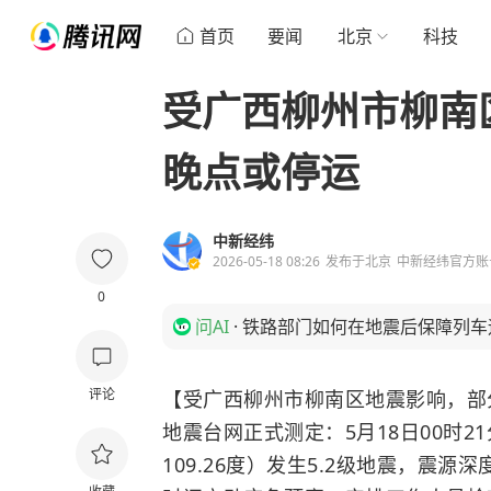
首页
要闻
北京
科技
受广西柳州市柳南
晚点或停运
中新经纬
2026-05-18 08:26
发布于
北京
中新经纬官方账
0
问AI
·
铁路部门如何在地震后保障列车
评论
【受广西柳州市柳南区地震影响，部
地震台网正式测定：5月18日00时2
109.26度）发生5.2级地震，震