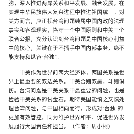
胞，深入推进两岸关系和平发展、融合发展，在
实现中华民族伟大复兴进程中推进祖国统一。对
美方而言，应正视台湾问题纯属中国内政的法理
事实和客观现实，恪守一个中国原则和中美三个
联合公报，充分认识到台湾问题是中国核心利益
中的核心，关键在于不插手中国内部事务，绝不
能支持和纵容“台独”。
中美作为世界前两大经济体，两国关系是世
界上最重要的双边关系。中美合则双赢，斗则俱
伤。台湾问题是中美关系中最重要的问题，也是
检验中美关系的试金石。期待美国能慎之又慎处
理台湾问题，与中国相向而行，形成对“台独”的
更加有效管控，同为维护世界和平、促进世界发
展履行大国责任和担当。（作者：周小柯）