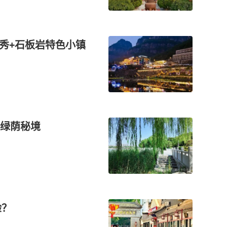
技秀+石板岩特色小镇
绿荫秘境
验？