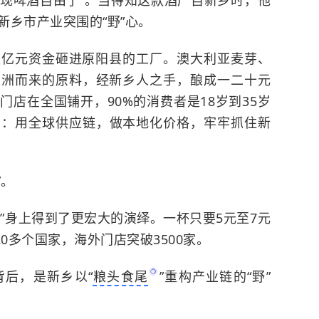
实现啤酒自由了”。当得知这款酒产自新乡时，他
新乡市产业突围的“野”心。
上亿元资金砸进原阳县的工厂。澳大利亚麦芽、
大洲而来的原料，经新乡人之手，酿成一二十元
店在全国铺开，90%的消费者是18岁到35岁
局：用全球供应链，做本地化价格，牢牢抓住新
”。
”身上得到了更宏大的演绎。一杯只要5元至7元
0多个国家，海外门店突破3500家。
后，是新乡以“
粮头食尾
”重构产业链的“野”