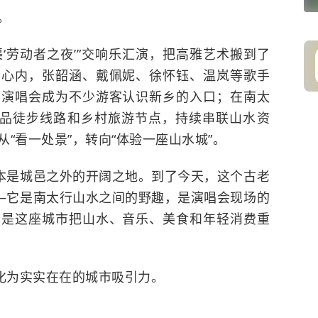
。
‘劳动者之夜’”交响乐汇演，把高雅艺术搬到了
中心内，张韶涵、戴佩妮、徐怀钰、温岚等歌手
场演唱会成为不少游客认识新乡的入口；在南太
精品徒步线路和乡村旅游节点，持续串联山水资
“看一处景”，转向“体验一座山水城”。
本是城邑之外的开阔之地。
到了今天，这个古老
—它是
南太行
山水之间的野趣，是演唱会现场的
也是这座城市把山水、音乐、美食和年轻消费重
化为实实在在的城市吸引力。