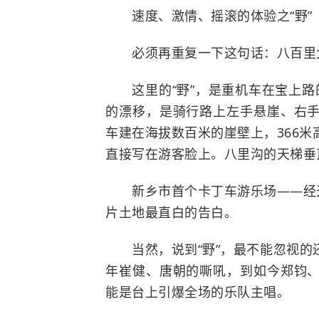
速度、激情、摇滚的体验之“野”
必须再重复一下这句话：
八百里
这里的“野”，是重机车在宝上路
的漂移，是骑行路上左手悬崖、右
车建在海拔数百米的崖壁上，366
直接写在游客脸上。八里沟的天梯垂
新乡市首个卡丁车游乐场——经开
片土地最直白的告白。
当然，说到“野”，最不能忽视的还有
年崔健、唐朝的嘶吼，到如今郑钧
能是台上引爆全场的乐队主唱。