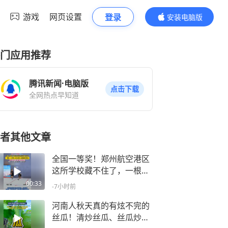
游戏
网页设置
登录
安装电脑版
内容更精彩
门应用推荐
腾讯新闻·电脑版
点击下载
全网热点早知道
者其他文章
全国一等奖！郑州航空港区
这所学校藏不住了，一根
绳，让河南11岁女生登上全
00:33
-7小时前
国最高领奖台，天不亮赶地
铁，每年磨破五双鞋，网
河南人秋天真的有炫不完的
友：这才是真正的“脚下生
丝瓜！清炒丝瓜、丝瓜炒