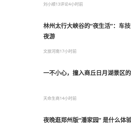
刘小顺
13评论
4小时前
林州太行大峡谷的“夜生活”：车
夜游
文旅河南
17小时前
一不小心，撞入商丘日月湖景区的
天命生商
14小时前
夜晚逛郑州版“潘家园” 是什么体