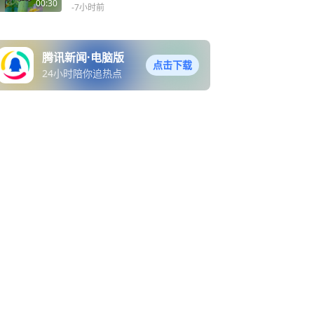
花”！
蛋、丝瓜蛋花汤……，网
00:30
-7小时前
友：你就吃吧，一周七天顿
顿不重样，而且丝瓜“老了”
还可以刷锅呢
腾讯新闻·电脑版
点击下载
24小时陪你追热点