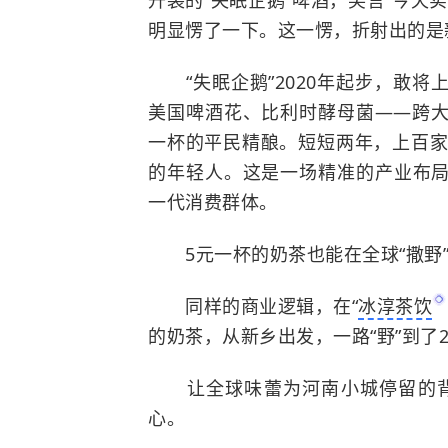
升装的“失眠企鹅”啤酒，笑言“今天
明显愣了一下。这一愣，折射出的是
“失眠企鹅”2020年起步，敢将
美国啤酒花、
比利时
酵母菌——跨
一杯的平民精酿。短短两年，上百家门
的年轻人。这是一场精准的产业布
一代消费群体。
5元一杯的奶茶也能在全球“撒野
同样的商业逻辑，在“
冰淳茶饮
的奶茶，从新乡出发，一路“野”到了2
让全球味蕾为河南小城停留的背
心。