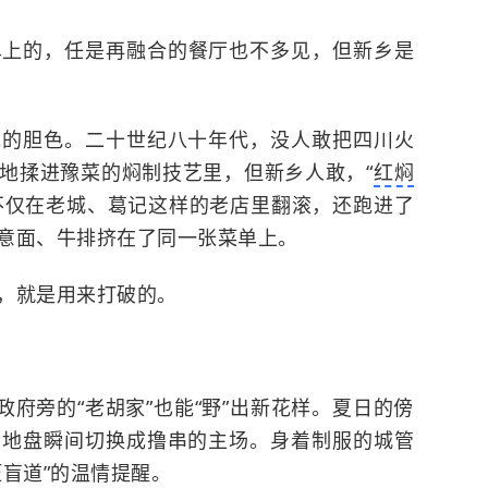
单上的，任是再融合的餐厅也不多见，但新乡是
胆色。二十世纪八十年代，没人敢把四川火
地揉进豫菜的焖制技艺里，但新乡人敢，“
红焖
不仅在老城、葛记这样的老店里翻滚，还跑进了
意面、牛排挤在了同一张菜单上。
，就是用来打破的。
。
府旁的“老胡家”也能“野”出新花样。夏日的傍
的地盘瞬间切换成撸串的主场。身着制服的城管
盲道”的温情提醒。