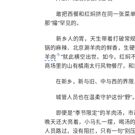
敢把西餐和红焖挤在同一张菜
那“撮”罕见的。
新乡人的胃，天生带着打破常规的
锅的麻辣、北京涮羊肉的鲜香，生硬
羊肉
”就此横空出世。如今，红焖
商场里的山有橘南太行风物餐厅，和
在新乡，新与旧、中与西的界限
城管人员也在温柔守护这份“野”
即便是“季节限定”的羊肉汤，市政
晚天还大亮着，小马扎一摆，喝汤
人员路过，没有阻拦，只有一句“别压