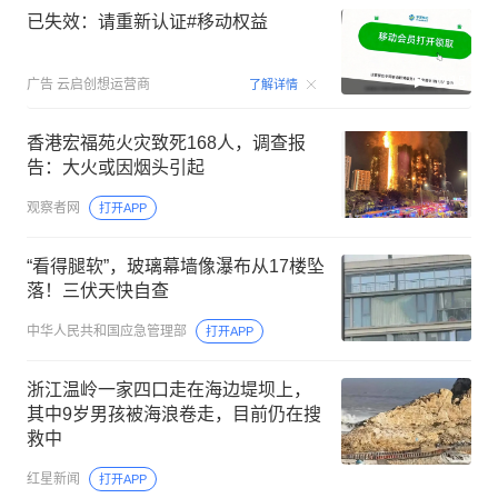
已失效：请重新认证#移动权益
00:15
广告
云启创想运营商
了解详情
香港宏福苑火灾致死168人，调查报
告：大火或因烟头引起
观察者网
打开APP
“看得腿软”，玻璃幕墙像瀑布从17楼坠
落！三伏天快自查
中华人民共和国应急管理部
打开APP
浙江温岭一家四口走在海边堤坝上，
其中9岁男孩被海浪卷走，目前仍在搜
救中
红星新闻
打开APP