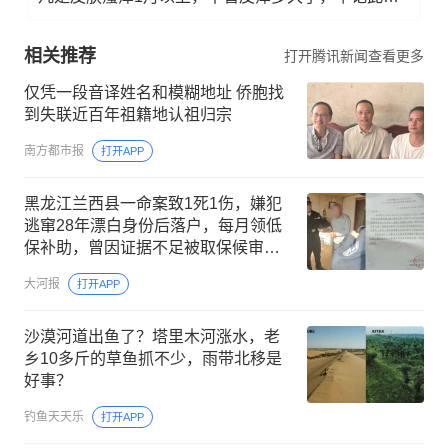
相关推荐
打开腾讯新闻查看更多
仅凭一段音译姓名和模糊地址 侨胞找
到失联近百年祖籍地认祖归宗
南方都市报
打开APP
黑龙江兰西县一命案致1死1伤，嫌犯
逃窜28年漂白身份后落户，每月领低
保补助，曾因证据不足被取保候审；
警方：漂白身份线索已移交纪委调查
大河报
打开APP
沙漠河道出鱼了？塔里木河涨水，老
乡10多斤的草鱼抓不少，雨带北移是
好事？
钓鱼天天乐
打开APP