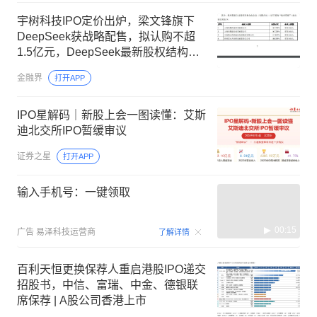
宇树科技IPO定价出炉，梁文锋旗下
DeepSeek获战略配售，拟认购不超
1.5亿元，DeepSeek最新股权结构被
曝光，梁文锋直接持有DeepSeek31%
金融界
打开APP
股权，价值超1550亿元
IPO星解码｜新股上会一图读懂：艾斯
迪北交所IPO暂缓审议
证券之星
打开APP
输入手机号：一键领取
00:15
广告
易泽科技运营商
了解详情
百利天恒更换保荐人重启港股IPO递交
招股书，中信、富瑞、中金、德银联
席保荐 | A股公司香港上市