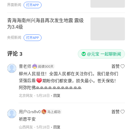
界面新闻
打开APP
青海海南州兴海县再次发生地震 震级
为3.4级
央视新闻
打开APP
评论
3
@元宝 一起聊新闻
曹老师
首赞
柳州人民挺住！全国人民都在关注你们。我们是你们
坚强后盾
期盼你们都安康，损失最小。苍天保佑！
阿弥陀佛🙏🙏🙏🙏🙏🙏🙏🙏🙏🙏🙏
北京网友
5月18日
回复
用户i1rs8v0
首赞
祈愿平安
山西网友
5月18日
回复