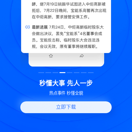
读
秒懂大事 先人一步
换
热点事件 秒懂全貌
立即下载